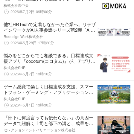
MOK4」をサービスとして開始。
株式会社壺中天
2026年7月2日 09時00分
他社HRTechで定着しなかった企業へ。リデザ
インワークがAI人事参謀シリーズ第2弾『AI目
標設定』を提供開始
Redesign Work株式会社
2026年5月28日 17時20分
悩みをどこからでも相談できる。目標達成支
援アプリ『cocotum(ココタム)』が、アプリか
ら公認心理師に相談を依頼できる「カウンセ
株式会社SHP
リング機能」をリリース！
2026年5月7日 13時10分
ゲーム感覚で楽しく目標達成を支援。スマー
トフォン・ゲーミング・アプリケーション
『Star Quest (スタークエスト)』をリリー
株式会社SHP
ス！
2026年5月1日 13時30分
「部下に何度言っても伝わらない」の真因ー
データで紐解く上司と部下の溝と、成果を生
む期初コミュニケーションの極意（ソフトブ
セレクションアンドバリエーション株式会社