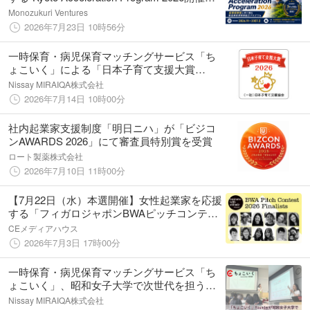
定！
Monozukuri Ventures
2026年7月23日 10時56分
一時保育・病児保育マッチングサービス「ち
ょこいく」による「日本子育て支援大賞
2026」の受賞について
Nissay MIRAIQA株式会社
2026年7月14日 10時00分
社内起業家支援制度「明日ニハ」が「ビジコ
ンAWARDS 2026」にて審査員特別賞を受賞
ロート製薬株式会社
2026年7月10日 11時00分
【7月22日（水）本選開催】女性起業家を応援
する「フィガロジャポンBWAピッチコンテス
ト2026」、ファイナリスト決定＆会場観覧者
CEメディアハウス
を募集！
2026年7月3日 17時00分
一時保育・病児保育マッチングサービス「ち
ょこいく」、昭和女子大学で次世代を担う学
生と討議
Nissay MIRAIQA株式会社