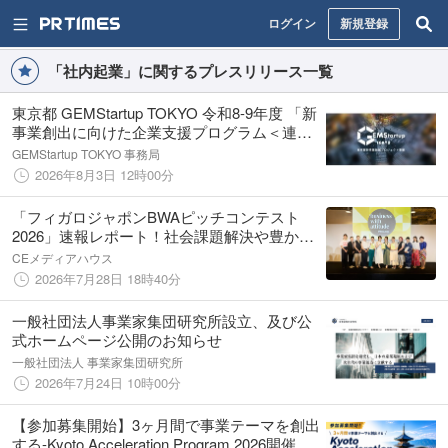
ログイン
新規登録
「社内起業」に関するプレスリリース一覧
東京都 GEMStartup TOKYO 令和8-9年度 「新
事業創出に向けた企業支援プログラム＜連携
モデル＞」参加者募集開始！
GEMStartup TOKYO 事務局
2026年8月3日 12時00分
「フィガロジャポンBWAピッチコンテスト
2026」速報レポート！社会課題解決や豊かな
暮らしの実現に向けた熱いビジネスアイデア
CEメディアハウス
の数々から、各部門の受賞者が決定！
2026年7月28日 18時40分
一般社団法人事業家集団研究所設立、及び公
式ホームページ公開のお知らせ
一般社団法人 事業家集団研究所
2026年7月24日 10時00分
【参加募集開始】3ヶ月間で事業テーマを創出
する-Kyoto Acceleration Program 2026開催決