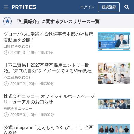
ログイン
新規登録
「社員紹介」に関するプレスリリース一覧
グローバルに活躍する鉄鋼事業本部の社員密
着動画を公開！
日鉄物産株式会社
2026年3月16日 11時01分
【不二貿易】2027卒新卒採用エントリー開
始。“未来の自分”をイメージできるVlog風社員
ショートムービーを公開。
不二貿易株式会社
2026年2月20日 14時30分
株式会社ニッコー オフィシャルホームページ
リニューアルのお知らせ
株式会社ニッコー
2025年9月19日 11時00分
公式Instagram「ええもんつくる“ヒト”」企画
を発信