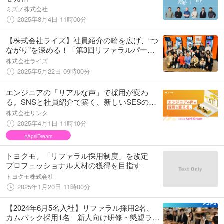
ミズノ株式会社
2025年8月4日 11時00分
【株式会社ライズ】社員紹介の輪を広げ、“つ
ながり”を深める！「第3回リファラルパーテ
ィー」6月28日（土）開催のお知らせ
株式会社ライズ
2025年5月22日 09時00分
エンジニアの「リアルな声」で採用が変わ
る。SNSと社員紹介で築く、新しいSESのか
たち
株式会社リンク
2025年4月1日 11時10分
#AprilDream
トヨクモ、「リファラル採用制度」を改定
プロフェッショナル人材の獲得を目指す
トヨクモ株式会社
2025年1月20日 11時00分
【2024年6月5名入社】リファラル採用2名、
カムバック採用1名 新人向け研修・懇親ラン