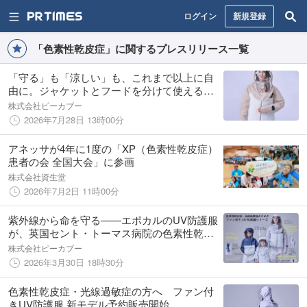
ログイン
新規登録
「色素性乾皮症」に関するプレスリリース一覧
「守る」も「涼しい」も、これまで以上に自
由に。ジャケットとフードを分けて使える
3WAY設計に進化した、前開きタイプのファ
株式会社ピーカブー
ン付きUV防護服
2026年7月28日 13時00分
アネッサが4年に1度の「XP（色素性乾皮症）
患者の会 全国大会」に参画
株式会社資生堂
2026年7月2日 11時00分
紫外線から命を守る——エポカルのUV防護服
が、英国セント・トーマス病院の色素性乾皮
症（XP）患者を支える
株式会社ピーカブー
2026年3月30日 18時30分
色素性乾皮症・光線過敏症の方へ ファン付
きUV防護服 新モデル予約販売開始