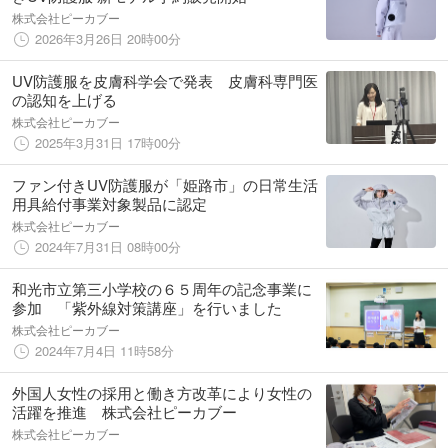
株式会社ピーカブー
2026年3月26日 20時00分
UV防護服を皮膚科学会で発表 皮膚科専門医
の認知を上げる
株式会社ピーカブー
2025年3月31日 17時00分
ファン付きUV防護服が「姫路市」の日常生活
用具給付事業対象製品に認定
株式会社ピーカブー
2024年7月31日 08時00分
和光市立第三小学校の６５周年の記念事業に
参加 「紫外線対策講座」を行いました
株式会社ピーカブー
2024年7月4日 11時58分
外国人女性の採用と働き方改革により女性の
活躍を推進 株式会社ピーカブー
株式会社ピーカブー