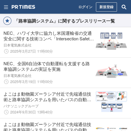
ログイン
新規登録
「路車協調システム」に関するプレスリリース一覧
NEC、ハワイ大学に協力し米国運輸省の交通
安全に関する技術コンペ「Intersection Safety
Challenge」にて最高位賞の獲得に貢献
日本電気株式会社
2025年3月27日 11時00分
NEC、全国6自治体で自動運転を支援する路
車協調システムの実証を実施
日本電気株式会社
2025年3月19日 11時00分
よこはま動物園ズーラシア付近で先端通信技
術と路車協調システムを用いたバスの自動運
転に関する実証実験を開始
パナソニックグループ
2024年9月30日 13時40分
よこはま動物園ズーラシア付近で先端通信技
術と路車協調システムを用いたバスの自動運