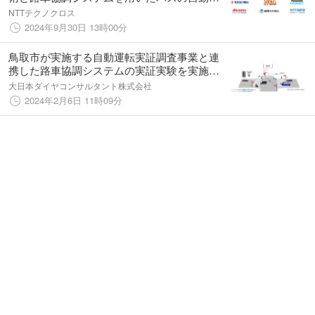
転に関する実証実験を開始～無線通信の最適
NTTテクノクロス
化で混雑エリアでも安全な自動運転をめざす
2024年9月30日 13時00分
～
鳥取市が実施する自動運転実証調査事業と連
携した路車協調システムの実証実験を実施し
ます
大日本ダイヤコンサルタント株式会社
2024年2月6日 11時09分