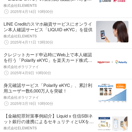
提供
株式会社ELEMENTS
2025年4月14日 10時00分
LINE Creditのスマホ融資サービスにオンライ
ン本人確認サービス「LIQUID eKYC」を提供
株式会社ELEMENTS
2025年4月11日 13時30分
クレジットカード申込時にWeb上で本人確認
を行う「Polarify eKYC」を楽天カード株式会
社に導入
株式会社ポラリファイ
2025年4月9日 10時00分
身元確認サービス「Polarify eKYC」、累計利
用ユーザー数6,000万人を突破！
株式会社ポラリファイ
2025年3月19日 10時00分
【金融犯罪対策事例紹介】Liquid x 住信SBIネ
ット銀行の連携によるセキュリティとUXを両
立する身元確認・当人認証事例（無料ウェビ
株式会社ELEMENTS