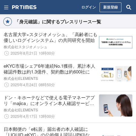
ログイン
新規登録
「身元確認」に関するプレスリリース一覧
名古屋大学×スタジオメッシュ、「高齢者にも
優しいログインシステム」の共同研究を開始
株式会社スタジオメッシュ
2025年8月21日 10時00分
eKYC市場シェア6年連続No.1獲得、累計本人
確認件数は約1.3億件、契約数は約600社に
株式会社ELEMENTS
2025年4月24日 08時50分
ドン・キホーテなどで使える電子マネーアプ
リ「majica」にオンライン本人確認サービス
「LIQUID eKYC」を導入
株式会社ELEMENTS
2025年4月17日 13時00分
日本郵便の「e転居」届出者の本人確認に
「LIQUID eKYC」の公的個人認証(JPKI)など