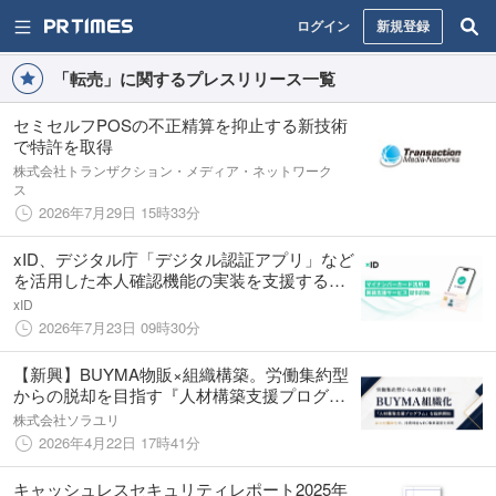
ログイン
新規登録
「転売」に関するプレスリリース一覧
セミセルフPOSの不正精算を抑止する新技術
で特許を取得
株式会社トランザクション・メディア・ネットワーク
ス
2026年7月29日 15時33分
xID、デジタル庁「デジタル認証アプリ」など
を活用した本人確認機能の実装を支援する
「マイナンバーカード活用・実装支援サービ
xID
ス」の提供を開始
2026年7月23日 09時30分
【新興】BUYMA物販×組織構築。労働集約型
からの脱却を目指す『人材構築支援プログラ
ム』を提供開始。AIと仕組み化で、持続可能
株式会社ソラユリ
なEC事業運営を実現
2026年4月22日 17時41分
キャッシュレスセキュリティレポート2025年