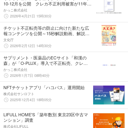
10-12月を公開 クレカ不正利用被害が11年ぶ
りに減少へ転じるも、なお高水準を維持 最新
かっこ株式会社
ガイドライン【6.1版】と事例集が示す多層防
2026年4月21日 15時30分
御の具体策
チケット不正転売等の防止に向けた新たな広
報コンテンツを公開～15秒解説動画、解説記
事、Q＆A、ポスター等～
文化庁
2026年2月12日 14時30分
サプリメント・医薬品のECサイト「和漢の
森」が「O-PLUX」導入で不正転売、クレカ
不正利用対策を強化
かっこ株式会社
2026年1月7日 08時40分
NFTチケットアプリ「ハコパス」運用開始
株式会社サンロフト
2025年12月4日 18時05分
LIFULL HOME'S「築年数別 東京23区中古マ
ンション」調査
株式会社LIFULL