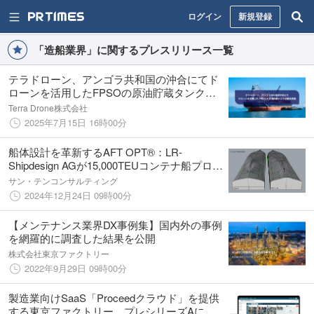
ログイン
新規登録
「造船業界」に関するプレスリリース一覧
テラドローン、アンゴラ共和国の沖合にてド
ローンを活用したFPSOの原油貯蔵タンク点
検を実施
Terra Drone株式会社
2025年7月15日 16時00分
船体設計を革新するAFT OPT®：LR-
Shipdesign AGが15,000TEUコンテナ船プロジ
ェクトに参画し、造船業界の未来を切り拓く!
サン・テンコンサルティング
2024年12月24日 09時00分
【メンテナンス業界DX事例集】国内外の事例
を網羅的に調査した結果を公開
株式会社東京ファクトリー
2022年9月29日 09時00分
製造業向けSaaS「Proceedクラウド」を提供
する東京ファクトリー、プレシリーズAにて