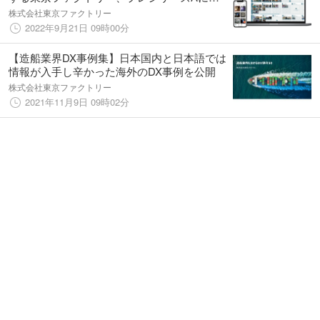
2.5億円の資金調達を実施
株式会社東京ファクトリー
2022年9月21日 09時00分
【造船業界DX事例集】日本国内と日本語では
情報が入手し辛かった海外のDX事例を公開
株式会社東京ファクトリー
2021年11月9日 09時02分