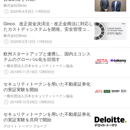
株式会社Ginco
2020年4月8日 11時00分
Ginco、改正資金決済法・改正金商法に対応し
たカストディシステムを開発。安全管理コス
トを削減する。
株式会社Ginco
2020年2月12日 11時00分
欧州スタートアップと連携し、国内エコシス
テムのグローバル化を目指す
一般社団法人日本セキュリティトークン協会
2019年11月18日 12時00分
セキュリティトークンを用いた不動産証券化
の実証実験を開始
一般社団法人日本セキュリティトークン協会
2019年10月28日 15時00分
セキュリティトークンを用いた不動産証券化
の実証実験を共同で開始
デロイト トーマツ グループ