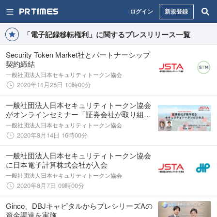
ログイン
新規登録
「電子記録移転権利」に関するプレスリリース一覧
Security Token Market社とパートナーシップ
契約締結
一般社団法人日本セキュリティトークン協会
2020年11月25日 10時00分
一般社団法人日本セキュリティトークン協会
がオンラインセミナー「証券会社が取り組む
セキュリティトークンビジネス」を開催
一般社団法人日本セキュリティトークン協会
2020年8月14日 16時00分
一般社団法人日本セキュリティトークン協会
に日本電子計算株式会社が入会
一般社団法人日本セキュリティトークン協会
2020年8月7日 09時00分
Ginco、DBJキャピタルからプレシリーズAの
資金調達を実施。