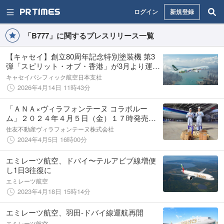
ログイン
新規登録
「B777」に関するプレスリリース一覧
【キャセイ】創立80周年記念特別塗装機 第3
弾「スピリット・オブ・香港」が3月より運航
開始
キャセイパシフィック航空日本支社
2026年4月14日 11時43分
「ＡＮＡ×ヴィラフォンテーヌ コラボルー
ム」２０２４年４月５日（金）１７時発売。
航空整備士が作った「アップサイクル品」な
住友不動産ヴィラフォンテーヌ株式会社
どＡＮＡの魅力を実物で体感。／共同リリー
2024年4月5日 16時00分
ス
エミレーツ航空、ドバイ〜テルアビブ線増便
し1日3往復に
エミレーツ航空
2023年4月18日 15時14分
エミレーツ航空、羽田-ドバイ線運航再開
エミレーツ航空