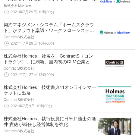
ームズクラウド」と業務提携
株式会社kickflow
2021年7月29日 10時00分
契約マネジメントシステム「ホームズクラウ
ド」がクラウド稟議・ワークフローシステム
「kickflow」と業務提携
ContractS株式会社
2021年7月29日 10時00分
株式会社Holmes、社名を「ContractS（コン
トラクツ）」に刷新。国内初のCLM企業とし
てミッションを明確化し、経営体制を強化
ContractS株式会社
2021年7月27日 13時00分
株式会社Holmes、技術書典11オンラインマー
ケットに出展
ContractS株式会社
2021年7月9日 10時00分
株式会社Holmes、執行役員に日米弁護士の酒
井 貴徳が就任し経営体制を強化
ContractS株式会社