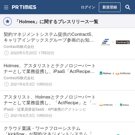
ログイン
新規登録
「Holmes」に関するプレスリリース一覧
契約マネジメントシステム提供のContractS、
キャリアインデックスグループ参画のお知ら
せ
ContractS株式会社
2022年5月20日 17時02分
Holmes、アスタリストとテクノロジーパート
ナーとして業務提携し、​​iPaaS「ActRecipe」
と「ホームズクラウド」とのAPI連携を開始
ContractS株式会社
2021年8月3日 10時00分
アスタリスト、Holmesとテクノロジーパート
ナーとして業務提携し、「ActRecipe」と「ホ
ームズクラウド」とのAPI連携を開始
iPaaS・従業員督促SaaS・API連携のアクトレシピ
2021年8月3日 10時00分
クラウド稟議・ワークフローシステム
「kickflow」が契約マネジメントシステム「ホ