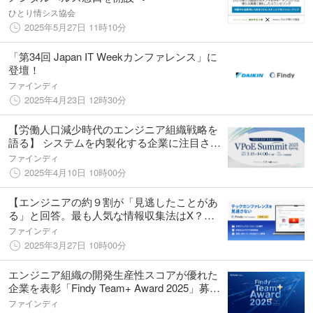
ひとり情シス協会
2025年5月27日 11時10分
「第34回 Japan IT Weekカンファレンス」に
登壇！
ファインディ
2025年4月23日 12時30分
【労働人口減少時代のエンジニア組織戦略を
語る】 システムを内製化する企業に注目され
る招待制イベント「VPoE Summit 2025
ファインディ
Spring」5月15日（木）開催！
2025年4月10日 10時00分
【エンジニアの約９割が「見逃したことがあ
る」と回答。最も人気な情報収集法はX？】
テックカンファレンス特化の新たなプラット
ファインディ
フォーム「Findy Conference」公開
2025年3月27日 10時00分
エンジニア組織の開発生産性スコアが優れた
企業を表彰「Findy Team+ Award 2025」募集
開始【締切：2025年6月末】
ファインディ