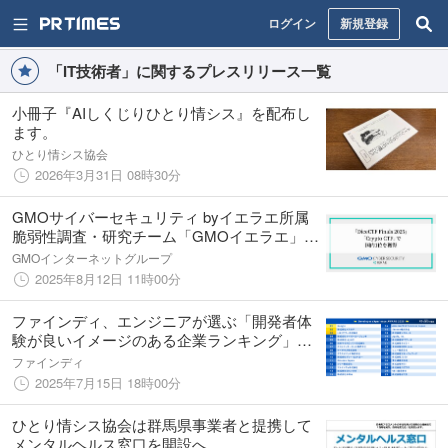
ログイン
新規登録
「IT技術者」に関するプレスリリース一覧
小冊子『AIしくじりひとり情シス』を配布し
ます。
ひとり情シス協会
2026年3月31日 08時30分
GMOサイバーセキュリティ byイエラエ所属
脆弱性調査・研究チーム「GMOイエラエ」国
際ハッキングコンテスト「DiceCTF
GMOインターネットグループ
Finals」、「Crypto CTF」で国内1位獲得
2025年8月12日 11時00分
ファインディ、エンジニアが選ぶ「開発者体
験が良いイメージのある企業ランキング」
2025年版で13位にランクイン！
ファインディ
2025年7月15日 18時00分
ひとり情シス協会は群馬県事業者と提携して
メンタルヘルス窓口を開設へ