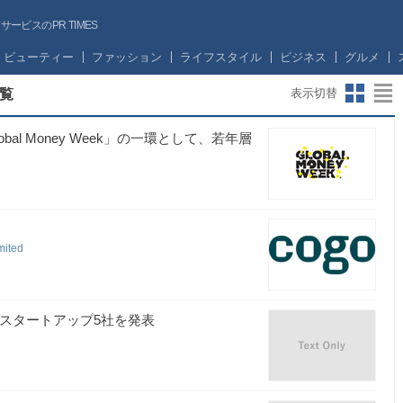
ビスのPR TIMES
ビューティー
ファッション
ライフスタイル
ビジネス
グルメ
一覧
表示切替
l Money Week」の一環として、若年層
mited
採用されたスタートアップ5社を発表