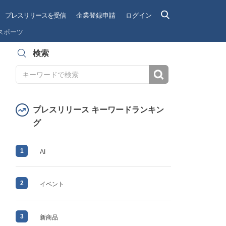
プレスリリースを受信
企業登録申請
ログイン
スポーツ
検索
検索
プレスリリース キーワードランキン
グ
1
AI
2
イベント
3
新商品