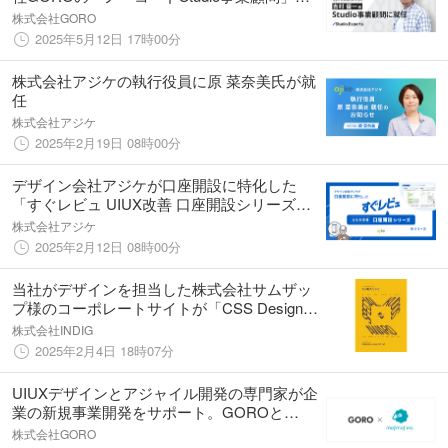
就任
株式会社GORO
2025年5月12日 17時00分
株式会社アジケの執行役員に原 菜奈美氏が就
任
株式会社アジケ
2025年2月19日 08時00分
デザイン会社アジケが口座開設に特化した
「すぐレビュ UIUX改善 口座開設シリーズ」
をリリース
株式会社アジケ
2025年2月12日 08時00分
当社がデザインを担当した株式会社サムザッ
プ様のコーポレートサイトが「CSS Design
Awards」でSpecial Kudos賞を受賞
株式会社INDIG
2025年2月4日 18時07分
UIUXデザインとアジャイル開発の専門家が企
業の新規事業開発をサポート。GOROと
mofmofが業務提携開始
株式会社GORO