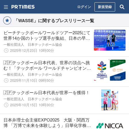
ログイン
新規登録
「WASSE」に関するプレスリリース一覧
ビーチテックボールワールドツアー2025にて
世界14か国のトップ選手が集結、日本の早稲
昭範選手がシングルスカテゴリで世界2位を獲
一般社団法人 日本テックボール協会
得！
2025年12月23日 10時00分
🇯🇵テックボール日本代表、世界の頂点へ挑
む！「テックボール ワールドチャンピオンシ
ップ2025」ルーマニア・オドルヘユセクイエ
一般社団法人 日本テックボール協会
スクで開催決定
2025年11月10日 09時50分
🇯🇵テックボール日本代表が世界一を獲得！
一般社団法人 日本テックボール協会
2025年10月15日 10時30分
日本弁理士会主催EXPO2025 大阪・関西万
博 「万博で未来を体験しよう」日華化学株式