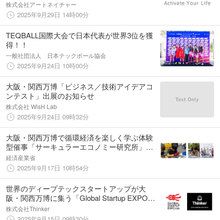
会社様の出展ブースにて同社の繊維加工技術
株式会社アートネイチャー
を応用したヘアウィッグを参考展示
2025年9月29日 14時00分
TEQBALL国際大会で日本代表が世界3位を獲
得！！
一般社団法人 日本テックボール協会
2025年9月24日 10時00分
大阪・関西万博「ビジネス／技術アイデアコ
ンテスト」出展のお知らせ
株式会社 WisH Lab
2025年9月24日 09時32分
大阪・関西万博で循環経済を楽しく学ぶ体験
型催事「サーキュラーエコノミー研究所」の
ステージ・ワークショップコンテンツを発表
経済産業省
2025年9月17日 10時54分
世界のディープテックスタートアップが大
阪・関西万博に集う「Global Startup EXPO
2025」スタートアップショーケース18社に選
株式会社Thinker
定
2025年9月15日 09時30分