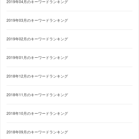
2019年04月のキーワードランキング
2019年03月のキーワードランキング
2019年02月のキーワードランキング
2019年01月のキーワードランキング
2018年12月のキーワードランキング
2018年11月のキーワードランキング
2018年10月のキーワードランキング
2018年09月のキーワードランキング