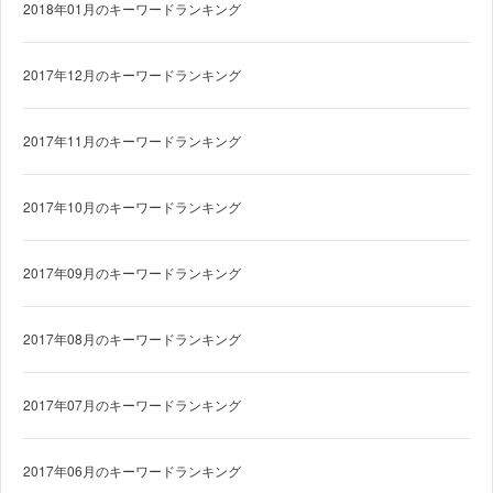
2018年01月のキーワードランキング
2017年12月のキーワードランキング
2017年11月のキーワードランキング
2017年10月のキーワードランキング
2017年09月のキーワードランキング
2017年08月のキーワードランキング
2017年07月のキーワードランキング
2017年06月のキーワードランキング