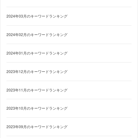
2024年03月のキーワードランキング
2024年02月のキーワードランキング
2024年01月のキーワードランキング
2023年12月のキーワードランキング
2023年11月のキーワードランキング
2023年10月のキーワードランキング
2023年09月のキーワードランキング