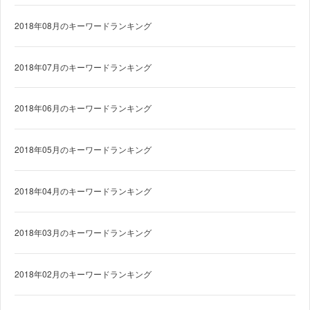
2018年08月のキーワードランキング
2018年07月のキーワードランキング
2018年06月のキーワードランキング
2018年05月のキーワードランキング
2018年04月のキーワードランキング
2018年03月のキーワードランキング
2018年02月のキーワードランキング