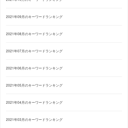
2021年09月のキーワードランキング
2021年08月のキーワードランキング
2021年07月のキーワードランキング
2021年06月のキーワードランキング
2021年05月のキーワードランキング
2021年04月のキーワードランキング
2021年03月のキーワードランキング