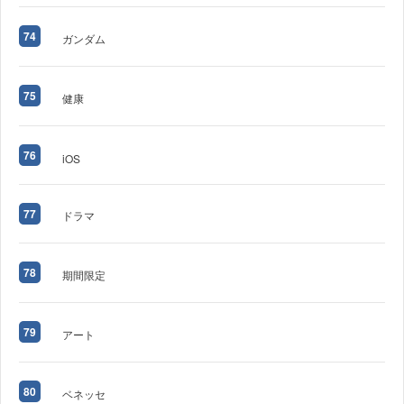
74
ガンダム
75
健康
76
iOS
77
ドラマ
78
期間限定
79
アート
80
ベネッセ