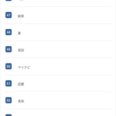
47
銀座
48
夏
49
英語
50
マイナビ
51
恋愛
52
美容