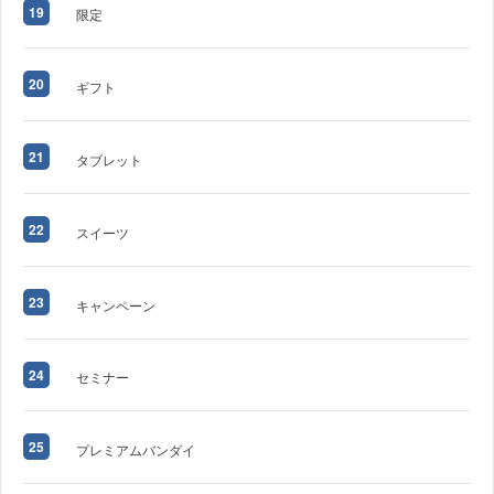
19
限定
20
ギフト
21
タブレット
22
スイーツ
23
キャンペーン
24
セミナー
25
プレミアムバンダイ