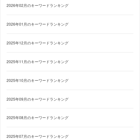
2026年02月のキーワードランキング
2026年01月のキーワードランキング
2025年12月のキーワードランキング
2025年11月のキーワードランキング
2025年10月のキーワードランキング
2025年09月のキーワードランキング
2025年08月のキーワードランキング
2025年07月のキーワードランキング