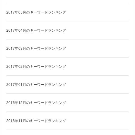
2017年05月のキーワードランキング
2017年04月のキーワードランキング
2017年03月のキーワードランキング
2017年02月のキーワードランキング
2017年01月のキーワードランキング
2016年12月のキーワードランキング
2016年11月のキーワードランキング