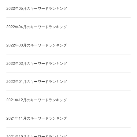
2022年05月のキーワードランキング
2022年04月のキーワードランキング
2022年03月のキーワードランキング
2022年02月のキーワードランキング
2022年01月のキーワードランキング
2021年12月のキーワードランキング
2021年11月のキーワードランキング
2021年10月のキーワードランキング