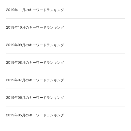
2019年11月のキーワードランキング
2019年10月のキーワードランキング
2019年09月のキーワードランキング
2019年08月のキーワードランキング
2019年07月のキーワードランキング
2019年06月のキーワードランキング
2019年05月のキーワードランキング