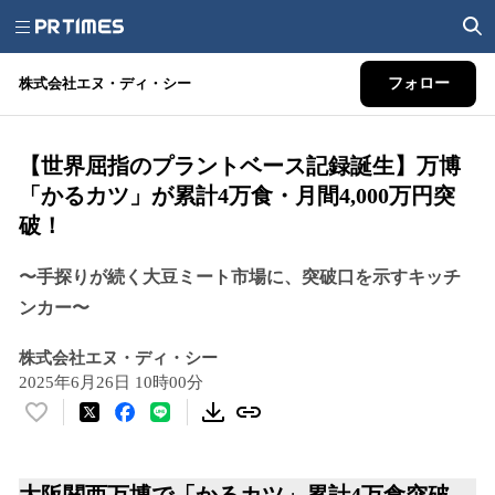
株式会社エヌ・ディ・シー
フォロー
【世界屈指のプラントベース記録誕生】万博
「かるカツ」が累計4万食・月間4,000万円突
破！
〜手探りが続く大豆ミート市場に、突破口を示すキッチ
ンカー〜
株式会社エヌ・ディ・シー
2025年6月26日 10時00分
い
い
ね
！