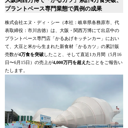
大阪関西万博で「かるカツ」累計4万食突破、
数
プラントベース専門業態で異例の成果
を
読
株式会社エヌ・ディ・シー（本社：岐阜県各務原市、代
み
込
表取締役：市川吉徳）は、大阪・関西万博にて出店中の
み
プラントベース専門店「かるあげキッチンカー」におい
中
て、大豆と米から生まれた新食材「かるカツ」の累計販
で
す
売数が
4万食を突破
したこと、そして直近1カ月間（5月16
日〜6月15日）の売上が
4,000万円を超えた
ことをご報告い
たします。