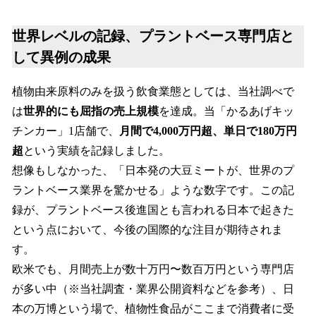
世界レベルの記録、プラントベース専門店と
して異例の成果
植物由来原料のみを扱う飲食業態としては、当社調べで
は
世界的にも屈指の売上規模
を達成。当「かるあげキッ
チンカー」1店舗で、
月間で4,000万円超、単日で180万円
超
という実績を記録しました。
想像もしなかった、「日本発の大豆ミートが、世界のプ
ラントベース業界を驚かせる」ような数字です。この記
録が、プラントベース後進国とも言われる日本で起きた
という点において、今後の国際的な注目が期待されま
す。
欧米でも、月間売上が数十万円〜数百万円という専門店
が多い中（※当社調査・業界公開資料などを参考）、日
本の万博という場で、植物性食品がここまで消費者に受