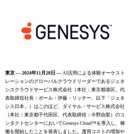
ね
！
数
を
読
み
込
み
中
で
す
東京 — 2024年11月28日 —
AI活用による体験オーケスト
レーションのグローバルクラウドリーダーであるジェネ
シスクラウドサービス株式会社（本社：東京都港区、代
表取締役社長：ポール・伊藤・リッチー、以下「ジェネ
シス日本」）はこのほど、ダイヤル・サービス株式会社
（本社：東京都千代田区、代表取締役：今野由梨）のコ
ンタクトセンターにおいてGenesys Cloud™を導入し、稼
働を開始したことを発表しました。運用コストの増加や