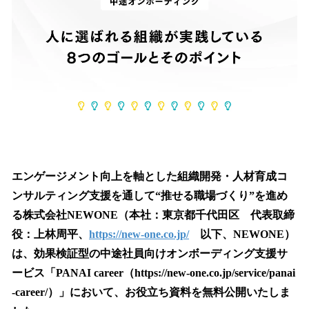
読
み
込
み
中
で
す
エンゲージメント向上を軸とした組織開発・人材育成コ
ンサルティング支援を通して“推せる職場づくり”を進め
る株式会社NEWONE（本社：東京都千代田区 代表取締
役：上林周平、
https://new-one.co.jp/
以下、NEWONE）
は、効果検証型の中途社員向けオンボーディング支援サ
ービス「PANAI career（https://new-one.co.jp/service/panai
-career/）」において、お役立ち資料を無料公開いたしま