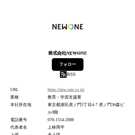
株式会社NEWONE
17
フォロワー
フォロー
RSS
URL
https://new-one.co.jp/
業種
教育・学習支援業
本社所在地
東京都港区虎ノ門3丁目4-7 虎ノ門36森ビ
ル9階
電話番号
070-1554-2088
代表者名
上林周平
上場
未上場