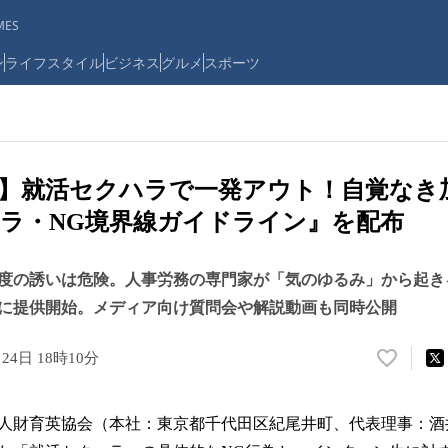
ES
ン
ライフスタイル
ビジネス
グルメ
スポーツ
】就活セクハラで一発アウト！自覚なき
ラ・NG境界線ガイドライン』を配布
度の誘いは危険。人事労務の専門家が「気のゆるみ」から起き
に提供開始。メディア向け質問会や解説動画も同時公開
月24日 18時10分
い
い
ね
人財育英協会（本社：東京都千代田区紀尾井町、代表理事：酒
！