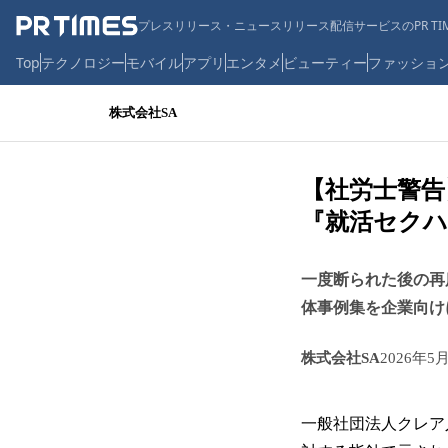
プレスリリース・ニュースリリース配信サービスのPR TIM
Top
テクノロジー
モバイル
アプリ
エンタメ
ビューティー
ファッショ
株式会社SA
【社労士警告
『就活セクハ
一度断られた後の再
体事例集を企業向け
株式会社SA
2026年5
一般社団法人クレア