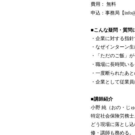
費用： 無料
申込：事務局【info@
■こんな疑問・質問
・企業に対する指針
・なぜインターン生
・「ただのご飯」が
・職場に長時間いる
・一度断られたあと
・企業として従業員
■講師紹介
小野 純（おの・じ
特定社会保険労務士
どう現場に落とし込
修・講師も務める。