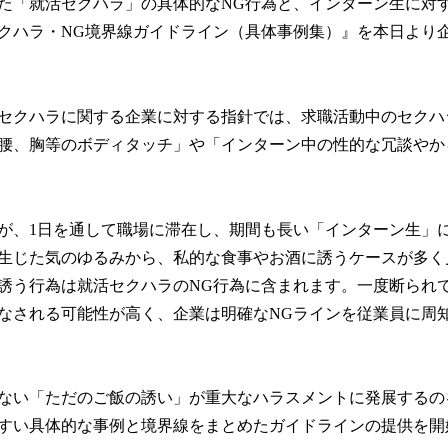
数
た「就活セクハラ」の具体的なNG行為と、インターン生に対
を
クハラ・NG境界線ガイドライン（具体事例集）』を本日より
読
み
込
み
セクハラに関する企業に対する指針では、求職活動中のセクハ
中
腰、胸等のボディタッチ」や「インターン中の性的な冗談やか
で
す
が、1日を通して職場に滞在し、期間も長い「インターン生」に
生じた気のゆるみから、私的な食事やお酒に誘うケースが多く
誘う行為は就活セクハラのNG行為に含まれます。一度断られ
なされる可能性が高く、企業は明確なNGラインを従業員に周
ない「ただのご飯の誘い」が重大なハラスメントに発展するの
すい具体的な事例と境界線をまとめたガイドラインの提供を開