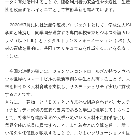
ータを有効活用することで、建物利用者の安全性や快適性、生産
性を改善するパイオニアとして技術革新を進めています。
	2020年7月に同社は産学連携プロジェクトとして、学校法人ISI
学園と連携し、同学園が運営する専門学校東京ビジネス外語カレ
ッジ（以下TBL）とデジタルトランスフォーメーション（DX）人
材の育成を目的に、共同でカリキュラムを作成することを発表し
ました。
　今回の連携の狙いは、ジョンソンコントロールズが持つノウハ
ウや世界のスマートビルの最新事例を学生と共有することで、未
来を担うＤＸ人材育成を支援し、サスティナビリティ実現に貢献
することです。
さらに、「建物」と「ＤＸ」という意外な組み合わせが、サステ
ィナビリティ実現の重要な要素であると学生に理解してもらうこ
とで、将来的な建設業界の人手不足やＤＸ人材不足解消を促し、
業界全体の成長に貢献すること、また若者との交流を通じ、新し
い考えや価値観を吸収することで、よりよいソリューションを提