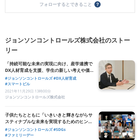
フォローするとできること
？
ジョンソンコントロールズ株式会社のストー
リー
「持続可能な未来の実現に向け、産学連携で
DX人材育成を支援、学生の新しい考えや価
値観をより良いソリューション開発に活か
#ジョンソンコントロールズ
#DX人材育成
す」 東京ビジネス外語カレッジと連携した
#スマートビル
ジョンソンコントロールズの熱い思い
2021年11月29日 13時00分
ジョンソンコントロールズ株式会社
子供たちとともに「いきいきと輝きながらサ
スティナブルな未来を実現するためのヒン
ト」を考える親子でSDGsを楽しく学ぶオン
#ジョンソンコントロールズ
#SDGs
ラインファミリーデーに密着
#ファミリーデー