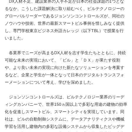
　DX人材不足、建設業界の人手不足が日本の社会課題の1つとな
るなか、こうした課題解決に取り組むべく、ビルテクノロジーの
グローバルリーダーであるジョンソンコントロールズが、同社の
ノウハウや技術、世界の最新スマートビル事例を惜しみなく提供
し、専門学校東京ビジネス外語カレッジ（以下TBL）で授業を行
いました。
　各業界でニーズが高まるDX人材を志す学生たちとともに、持続
可能な未来の実現において、「ビル」と「ＤＸ」が果たす役割
や、より良い未来の実現に向けた新たなソリューションを考案す
るなど、企業と学生が一体となって日本のデジタルトランスフォ
ーメーションについて考え、学びを深めました。
　ジョンソンコントロールズは、ビルテクノロジー業界のリーデ
ィングカンパニーで、世界150ヵ国以上で多彩な用途の建物の効率
化を促進しスマートビル、スマートシティを実現しています。同
社は、ビルの自動制御システムに、データアナリティクスや機械
学習を活用し建物内の多彩な設備システムから収集したビッグデ