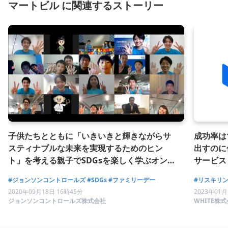
マートビル に関連するストーリー
子供たちとともに「いきいきと輝きながらサ
成功率は
スティナブルな未来を実現するためのヒン
出すのに
ト」を考える親子でSDGsを楽しく学ぶオンラ
サービス
インファミリーデーに密着
社会全体
#ジョンソンコントロールズ
#SDGs
#ファミリーデー
#リスキリ
2020年09月18日 16時45分
2023年01月
ジョンソンコントロールズ株式会社
WHITE株