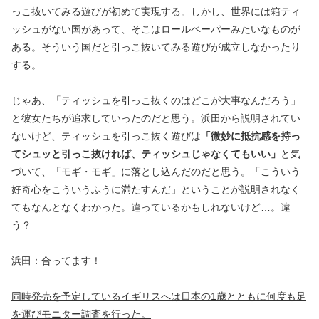
っこ抜いてみる遊びが初めて実現する。しかし、世界には箱ティ
ッシュがない国があって、そこはロールペーパーみたいなものが
ある。そういう国だと引っこ抜いてみる遊びが成立しなかったり
する。
じゃあ、「ティッシュを引っこ抜くのはどこが大事なんだろう」
と彼女たちが追求していったのだと思う。浜田から説明されてい
ないけど、ティッシュを引っこ抜く遊びは
「微妙に抵抗感を持っ
てシュッと引っこ抜ければ、ティッシュじゃなくてもいい」
と気
づいて、「モギ・モギ」に落とし込んだのだと思う。「こういう
好奇心をこういうふうに満たすんだ」ということが説明されなく
てもなんとなくわかった。違っているかもしれないけど…。違
う？
浜田：合ってます！
同時発売を予定しているイギリスへは日本の1歳とともに何度も足
を運びモニター調査を行った。