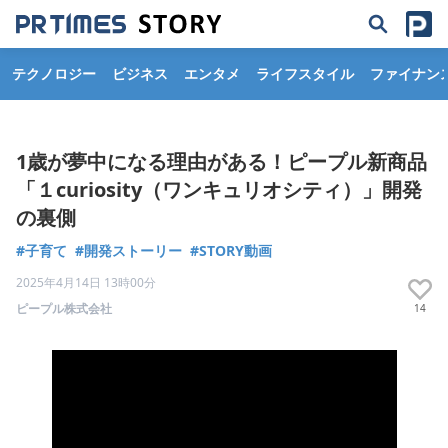
テクノロジー
ビジネス
エンタメ
ライフスタイル
ファイナン
1歳が夢中になる理由がある！ピープル新商品
「１curiosity（ワンキュリオシティ）」開発
の裏側
#子育て
#開発ストーリー
#STORY動画
2025年4月14日 13時00分
ピープル株式会社
14