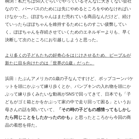
桐渕：私たちは50人ぐらいでやっているそんなに大きくない会社
なので、パーパスのためには先にやめるところをやめなければい
けなかった。ぽぽちゃんはまだ売れている商品なんだけど、続け
ていったらぽぽちゃんを維持するためにものすごい疲弊してい
く。ぽぽちゃんを存続させていくためのエネルギーよりも、早く
決断して次のところにお引越ししようと思った。
より多くの子どもたちの好奇心をはじけさせるため、ピープルが
新たに目を向けたのは「世界の1歳」だった。
浜田：たぶんアメリカの1歳の子なんですけど、ポップコーンバケ
ットを頭にかぶって練り歩くとか、パンプキンの入れ物を頭にか
ぶって練り歩くみたいな動画がSNSで回ってきて、日本でも「子
どもがゴミ箱とかをかぶって家の中で走り回って困る」というお
母さんの話を聞いていて、
「その時の子どもの感情ってもしかし
たら同じことをしたかったのかも」
と思ったところから今回の商
品の着想を得た。