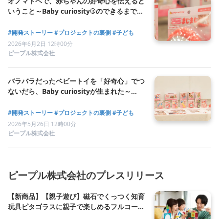
オノマトペで、赤ちゃんの好奇心を伝えると
いうこと～Baby curiosity®のできるまで
vol.2
#開発ストーリー
#プロジェクトの裏側
#子ども
2026年6月2日 12時00分
ピープル株式会社
バラバラだったベビートイを「好奇心」でつ
ないだら、Baby curiosityが生まれた～
Baby curiosity®のできるまで vol.1
#開発ストーリー
#プロジェクトの裏側
#子ども
2026年5月26日 12時00分
ピープル株式会社
ピープル株式会社のプレスリリース
【新商品】【親子遊び】磁石でくっつく知育
玩具ピタゴラスに親子で楽しめるフルコース
セットが登場！