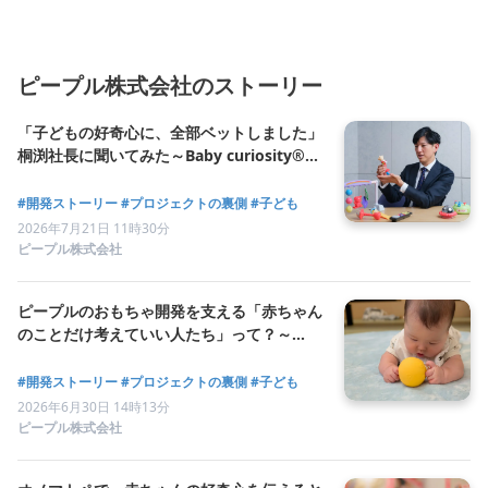
ピープル株式会社のストーリー
「子どもの好奇心に、全部ベットしました」
桐渕社長に聞いてみた～Baby curiosity®の
できるまで vol.4
#開発ストーリー
#プロジェクトの裏側
#子ども
2026年7月21日 11時30分
ピープル株式会社
ピープルのおもちゃ開発を支える「赤ちゃん
のことだけ考えていい人たち」って？～
Baby curiosity®のできるまで vol.3
#開発ストーリー
#プロジェクトの裏側
#子ども
2026年6月30日 14時13分
ピープル株式会社