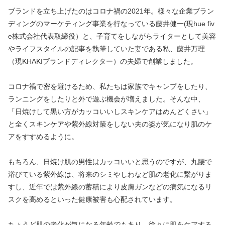
ブランドを立ち上げたのはコロナ禍の2021年。様々な企業ブラン
ディングのマーケティング事業を行なっている藤井健一(現hue fiv
e株式会社代表取締役）と、子育てをしながらライターとして美容
やライフスタイルの記事を執筆していた妻である私、藤井万理
（現KHAKIブランドディレクター）の夫婦で創業しました。
コロナ禍で密を避けるため、私たちは家族でキャンプをしたり、
ランニングをしたりと外で遊ぶ機会が増えました。そんな中、
「日焼けして黒い方がカッコいいしスキンケアはめんどくさい」
と全くスキンケアや紫外線対策をしない夫の姿が気になり肌のケ
アをすすめるように。
もちろん、日焼け肌の男性はカッコいいと思うのですが、丸腰で
浴びている紫外線は、将来のシミやしわなど肌の老化に繋がりま
すし、近年では紫外線の蓄積により皮膚ガンなどの病気になるリ
スクを高めるといった健康被害も心配されています。
ちょうど肌の老化が気になる年齢でもあり、徐々に肌をケアする