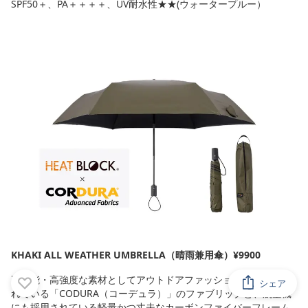
SPF50＋、PA＋＋＋＋、UV耐水性★★(ウォータープルー）
KHAKI ALL WEATHER UMBRELLA（晴雨兼用傘）¥9900
高機能・高強度な素材としてアウトドアファッションでも注目さ
シェア
れている「CODURA（コーデュラ）」のファブリックと、航空機
にも採用されている軽量かつ丈夫なカーボンファイバーフレーム