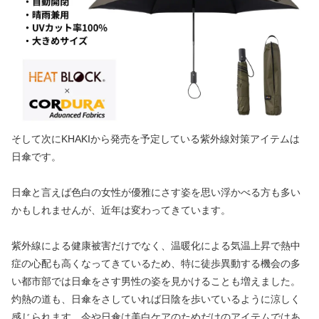
そして次にKHAKIから発売を予定している紫外線対策アイテムは
日傘です。
日傘と言えば色白の女性が優雅にさす姿を思い浮かべる方も多い
かもしれませんが、近年は変わってきています。
紫外線による健康被害だけでなく、温暖化による気温上昇で熱中
症の心配も高くなってきているため、特に徒歩異動する機会の多
い都市部では日傘をさす男性の姿を見かけることも増えました。
灼熱の道も、日傘をさしていれば日陰を歩いているように涼しく
感じられます。今や日傘は美白ケアのためだけのアイテムではあ