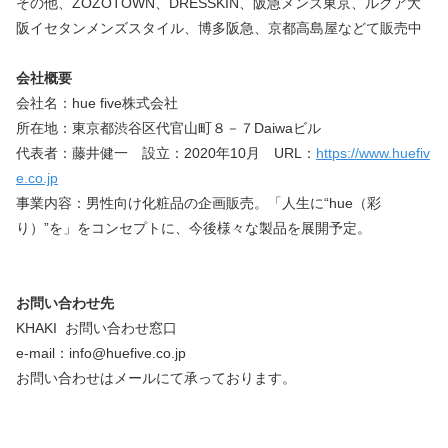
その他、ZOZOTOWN、DRESSKIN、阪急メンズ東京、ルクア大
阪イセタンメンズスタイル、博多阪急、京都高島屋などて販売中
会社概要
会社名：hue five株式会社
所在地：東京都渋谷区代官山町８－７Daiwaビル
代表者：藤井健一　設立：2020年10月　URL：
https://www.huefiv
e.co.jp
事業内容：男性向け化粧品の企画販売。「人生に“hue（彩
り）”を」をコンセプトに、今後様々な製品を展開予定。
お問い合わせ先
KHAKI  お問い合わせ窓口
e-mail：info@huefive.co.jp
お問い合わせはメールにて承っております。