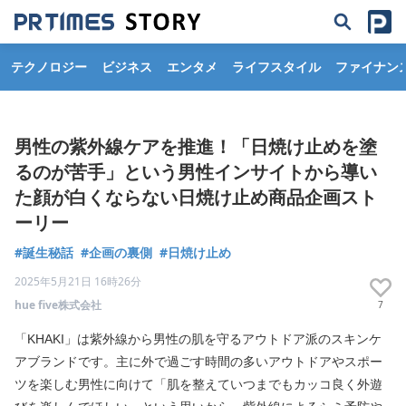
テクノロジー
ビジネス
エンタメ
ライフスタイル
ファイナン
男性の紫外線ケアを推進！「日焼け止めを塗
るのが苦手」という男性インサイトから導い
た顔が白くならない日焼け止め商品企画スト
ーリー
#誕生秘話
#企画の裏側
#日焼け止め
2025年5月21日 16時26分
hue five株式会社
7
「KHAKI」は紫外線から男性の肌を守るアウトドア派のスキンケ
アブランドです。主に外で過ごす時間の多いアウトドアやスポー
ツを楽しむ男性に向けて「肌を整えていつまでもカッコ良く外遊