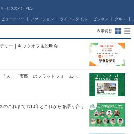
ビスのPR TIMES
ビューティー
ファッション
ライフスタイル
ビジネス
グルメ
表示切替
アカデミー｜キックオフ＆説明会
」「人」「実践」のプラットフォームへ！
ースのこれまでの10年とこれからを語り合う