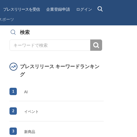
プレスリリースを受信
企業登録申請
ログイン
スポーツ
検索
検索
プレスリリース キーワードランキン
グ
1
AI
2
イベント
3
新商品