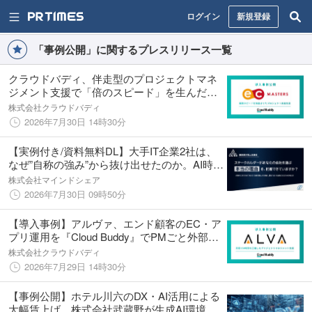
ログイン
新規登録
「事例公開」に関するプレスリリース一覧
クラウドバディ、伴走型のプロジェクトマネ
ジメント支援で「倍のスピード」を生んだ日
本ECサービスの導入事例を公開。BPR×BPO
株式会社クラウドバディ
サービス「Cloud Buddy」が支えた属人化解消
2026年7月30日 14時30分
【実例付き/資料無料DL】大手IT企業2社は、
なぜ”自称の強み”から抜け出せたのか。AI時代
における「本当の強み」の定義方法を公開
株式会社マインドシェア
2026年7月30日 09時50分
【導入事例】アルヴァ、エンド顧客のEC・ア
プリ運用を『Cloud Buddy』でPMごと外部化
し月間100〜150時間を圧縮。BPR×BPOで実
株式会社クラウドバディ
現した“プロジェクトマネジメントの外部化”
2026年7月29日 14時30分
【事例公開】ホテル川六のDX・AI活用による
大幅賃上げ。株式会社武蔵野が生成AI環境