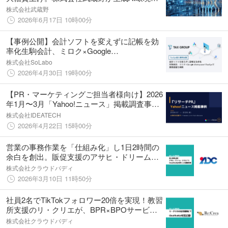
「MRAG」を通じて中堅・中小企業の経営改
株式会社武蔵野
善を強力に支援
2026年6月17日 10時00分
【事例公開】会計ソフトを変えずに記帳を効
率化生駒会計、ミロク×Google
Workspace×TaxSys（タクシス）で業務基盤
株式会社SoLabo
を構築
2026年4月30日 19時00分
【PR・マーケティングご担当者様向け】2026
年1月〜3月「Yahoo!ニュース」掲載調査事例
を無料公開！
株式会社IDEATECH
2026年4月22日 15時00分
営業の事務作業を「仕組み化」し1日2時間の
余白を創出。販促支援のアサヒ・ドリーム・
クリエイトが、BPR×BPOサービス「Cloud
株式会社クラウドバディ
Buddy」で実現したDX推進とバックアップ体
2026年3月10日 11時50分
制の構築事例を公開
社員2名でTikTokフォロワー20倍を実現！教習
所支援のリ・クリエが、BPR×BPOサービス
「Cloud Buddy」で実現した“苦手を手放す”少
株式会社クラウドバディ