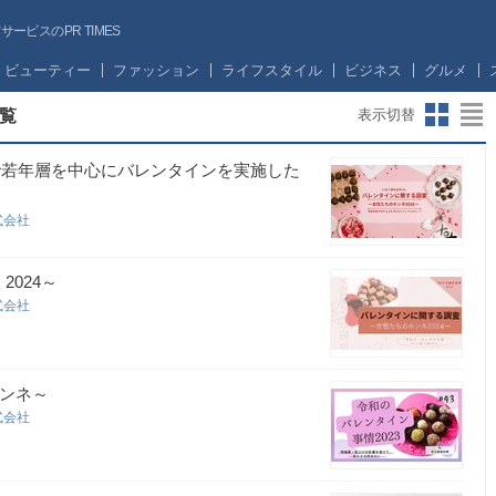
ビスのPR TIMES
ビューティー
ファッション
ライフスタイル
ビジネス
グルメ
覧
表示切替
で若年層を中心にバレンタインを実施した
式会社
024～
式会社
ホンネ～
式会社