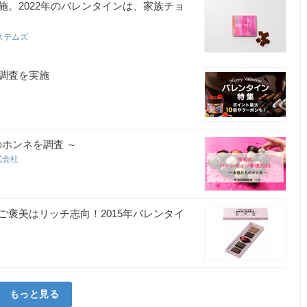
。2022年のバレンタインは、家族チョ
ステムズ
調査を実施
のホンネを調査 ～
式会社
褒美はリッチ志向！2015年バレンタイ
店
もっと見る