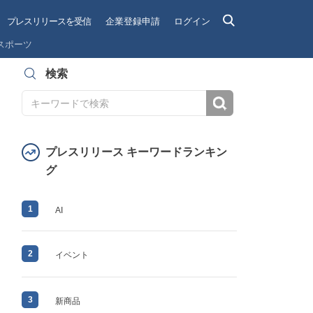
プレスリリースを受信
企業登録申請
ログイン
スポーツ
検索
検索
プレスリリース キーワードランキン
グ
1
AI
2
イベント
3
新商品