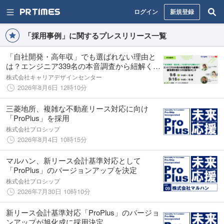
ログイン
新規登録
「採用事例」に関するプレスリリース一覧
「自社開発・高年収」でも選ばれない理由と
は？エンジニア339名の本音調査から紐解く、
優秀層を惹きつける採用のヒント
株式会社キャリアデザインセンター
2026年8月6日 12時10分
三菱地所、複雑な不動産リース対応に向け
「ProPlus」を採用
株式会社プロシップ
2026年8月4日 10時15分
マルハン、新リース会計基準対応として
「ProPlus」のバージョンアップを決定
株式会社プロシップ
2026年7月30日 10時10分
新リース会計基準対応「ProPlus」のバージョ
ンアップが旭化成に採用決定