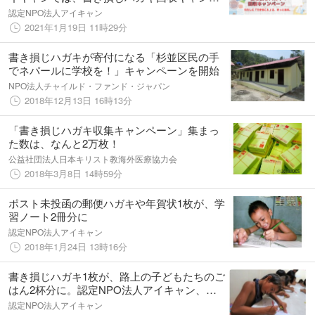
ーンを実施しています。
認定NPO法人アイキャン
2021年1月19日 11時29分
書き損じハガキが寄付になる「杉並区民の手
でネパールに学校を！」キャンペーンを開始
NPO法人チャイルド・ファンド・ジャパン
2018年12月13日 16時13分
「書き損じハガキ収集キャンペーン」集まっ
た数は、なんと2万枚！
公益社団法人日本キリスト教海外医療協力会
2018年3月8日 14時59分
ポスト未投函の郵便ハガキや年賀状1枚が、学
習ノート2冊分に
認定NPO法人アイキャン
2018年1月24日 13時16分
書き損じハガキ1枚が、路上の子どもたちのご
はん2杯分に。認定NPO法人アイキャン、書
き損じハガキを募集
認定NPO法人アイキャン