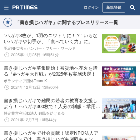
ログイン
新規登録
「書き損じハガキ」に関するプレスリリース一覧
“ハガキ3枚が、1羽のニワトリに！？” いらな
いハガキや切手が、「食べていく力」に。
認定NPO法人ハンガー・フリー・ワールド
2025年11月25日 16時51分
書き損じハガキ募集開始！被災地へ花火を贈
る「#ハガキ大作戦」が2025年も実施決定！
ボランティア団体Team-K
2024年12月12日 13時00分
書き損じハガキで難民の若者の教育を支援し
よう！～ハガキ300枚で１人分の制服・学用品
セットを贈ることができます～
特定非営利活動法人 難民を助ける会
2021年12月7日 10時44分
書き損じハガキで社会貢献！認定NPO法人ア
イキャンでは、書き損じハガキ回収キャンペ