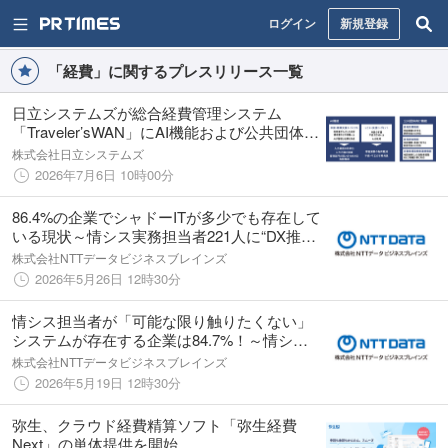
ログイン
新規登録
「経費」に関するプレスリリース一覧
日立システムズが総合経費管理システム
「Traveler’sWAN」にAI機能および公共団体向
け機能を追加。複数自治体で採用が決定。
株式会社日立システムズ
2026年7月6日 10時00分
86.4%の企業でシャドーITが多少でも存在して
いる現状～情シス実務担当者221人に“DX推進
のリアルな障壁”についてアンケート調査を実
株式会社NTTデータビジネスブレインズ
施～
2026年5月26日 12時30分
情シス担当者が「可能な限り触りたくない」
システムが存在する企業は84.7%！～情シス
実務担当者221人に“レガシーシステム”につい
株式会社NTTデータビジネスブレインズ
てアンケート調査を実施～
2026年5月19日 12時30分
弥生、クラウド経費精算ソフト「弥生経費
Next」の単体提供を開始