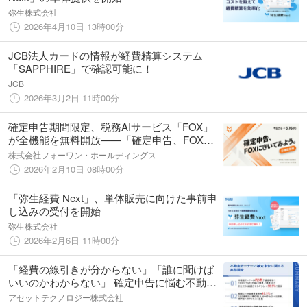
弥生株式会社
2026年4月10日 13時00分
JCB法人カードの情報が経費精算システム
「SAPPHIRE」で確認可能に！
JCB
2026年3月2日 11時00分
確定申告期間限定、税務AIサービス「FOX」
が全機能を無料開放——「確定申告、FOXに
きいてみよう。」キャンペーンを本日より開
株式会社フォーワン・ホールディングス
始
2026年2月10日 08時00分
「弥生経費 Next」、単体販売に向けた事前申
し込みの受付を開始
弥生株式会社
2026年2月6日 11時00分
「経費の線引きが分からない」「誰に聞けば
いいのかわからない」 確定申告に悩む不動産
オーナーは8割に。 税理士への依頼意向は高
アセットテクノロジー株式会社