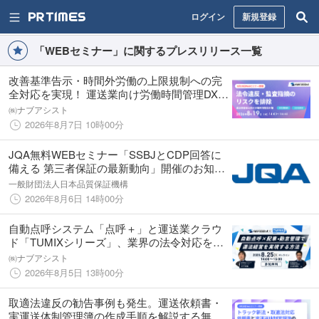
ログイン
新規登録
「WEBセミナー」に関するプレスリリース一覧
改善基準告示・時間外労働の上限規制への完
全対応を実現！ 運送業向け労働時間管理DXセ
ミナー開催のお知らせ
㈱ナブアシスト
2026年8月7日 10時00分
JQA無料WEBセミナー「SSBJとCDP回答に
備える 第三者保証の最新動向」開催のお知ら
せ
一般財団法人日本品質保証機構
2026年8月6日 14時00分
自動点呼システム「点呼＋」と運送業クラウ
ド「TUMIXシリーズ」、業界の法令対応を支
援する共催Webセミナーを8月25日に開催
㈱ナブアシスト
2026年8月5日 13時00分
取適法違反の勧告事例も発生。運送依頼書・
実運送体制管理簿の作成手順を解説する無料