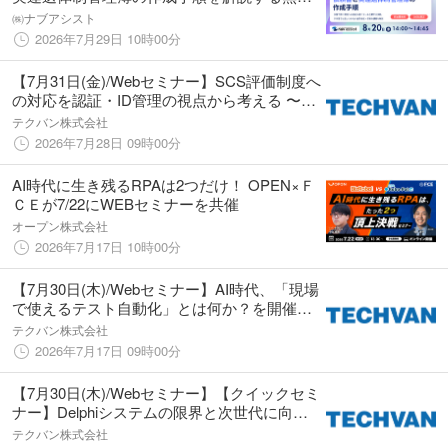
Webセミナーを8月20日開催
㈱ナブアシスト
2026年7月29日 10時00分
【7月31日(金)/Webセミナー】SCS評価制度へ
の対応を認証・ID管理の視点から考える 〜ゼ
ロトラストセキュリティのポイントはIDaaS
テクバン株式会社
にあり？ ID管理の限界をどう乗り越えるか〜
2026年7月28日 09時00分
を開催いたします
AI時代に生き残るRPAは2つだけ！ OPEN×Ｆ
ＣＥが7/22にWEBセミナーを共催
オープン株式会社
2026年7月17日 10時00分
【7月30日(木)/Webセミナー】AI時代、「現場
で使えるテスト自動化」とは何か？を開催い
たします
テクバン株式会社
2026年7月17日 09時00分
【7月30日(木)/Webセミナー】【クイックセミ
ナー】Delphiシステムの限界と次世代に向け
た「オープン化」への最適解を開催いたしま
テクバン株式会社