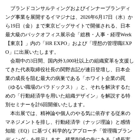
ね
！
ブランドコンサルティングおよびインナーブランディ
数
ング事業を展開するイマジナは、2026年6月17日（水）か
を
ら19日（金）まで東京ビッグサイトで開催される、日本
読
み
最大級のバックオフィス展示会「総務・人事・経理Week
込
【東京】」内の「HR EXPO」および「理想の管理職EXP
み
O」に出展いたします。
中
で
会期中の3日間、国内外3,000社以上の組織変革を支援し
す
てきた代表取締役社長の関野吉記が連日登壇し、日本企
業の成長を阻む最大の病巣である「ホワイト企業の罠
（ゆるい職場のパラドックス）」と、それを解決するた
めの「行動経済学を用いた組織デザイン」を解説する特
別セミナーを計6回開催いたします。
本出展では、精神論や個人のやる気に依存する従来の
マネジメントを排し、行動経済学（ナッジ理論）と感情
知能（EQ）に基づく科学的なアプローチ「管理職ブラン
ディング」を提示します。残業削減の先にある「成長実