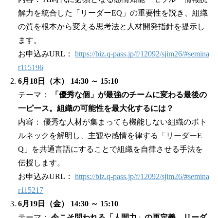
解力を統合した「リーダーEQ」の重要性を説き、組織
の質を根本から変える思考法と人材開発指針を提示し
ます。
お申込みURL：
https://biz.q-pass.jp/f/12092/sjim26/#semina
r115196
6月18日（木） 14:30 ～ 15:10
テーマ：
「優秀な個」が最強のチームに変わる最後の
一ピース。組織の可能性を最大化するには？
内容： 優秀な人材が集まっても機能しない組織のボト
ルネックを解明し、主観や感情を律する「リーダーE
Q」を共通言語にすることで組織を自律させる手法を
伝授します。
お申込みURL：
https://biz.q-pass.jp/f/12092/sjim26/#semina
r115217
6月19日（金） 14:30 ～ 15:10
テーマ：
今こそ問われる「人間力」の再定義。リーダ