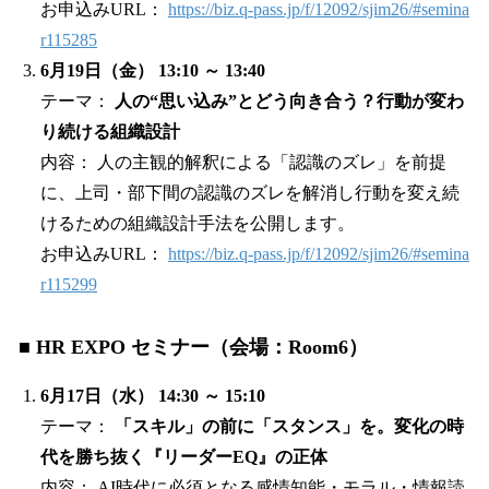
お申込みURL：
https://biz.q-pass.jp/f/12092/sjim26/#semina
r115285
6月19日（金） 13:10 ～ 13:40
テーマ：
人の“思い込み”とどう向き合う？行動が変わ
り続ける組織設計
内容： 人の主観的解釈による「認識のズレ」を前提
に、上司・部下間の認識のズレを解消し行動を変え続
けるための組織設計手法を公開します。
お申込みURL：
https://biz.q-pass.jp/f/12092/sjim26/#semina
r115299
■ HR EXPO セミナー（会場：Room6）
6月17日（水） 14:30 ～ 15:10
テーマ：
「スキル」の前に「スタンス」を。変化の時
代を勝ち抜く『リーダーEQ』の正体
内容： AI時代に必須となる感情知能・モラル・情報読