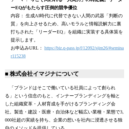
ーEQがもたらす圧倒的競争優位
内容： 生成AI時代に代替できない人間の武器「判断の
質」を向上させるため、高いモラルと情報読解力に裏
打ちされた「リーダーEQ」を組織に実装する具体策を
提示します。
お申込みURL：
https://biz.q-pass.jp/f/12092/sjim26/#semina
r115238
■ 株式会社イマジナについて
「ブランドはそこで働いている社員によって創られ
る」という信念のもと、インナーブランディングを軸と
した組織変革・人材育成を手がけるブランディング会
社。製造・建設・医療・自治体など幅広い業種・業態で3,
000社超の実績を持ち、企業の想いを社内に浸透させる独
自のメソッドを提供している。