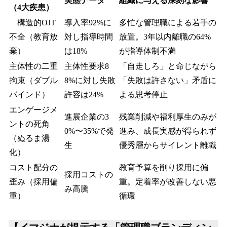
実態データ
組織に与える深刻な影響
（4大疾患）
構造的OJT
導入率92%に
多忙な管理職による若手の
不全（教育放
対し指導時間
放置。3年以内離職の64%
棄）
は18%
が指導体制不満
主体性の二重
主体性要求8
「自走しろ」と命じながら
拘束（ダブル
8%に対し失敗
「失敗は許さない」矛盾に
バインド）
許容は24%
よる思考停止
エンゲージメ
進展企業の3
残業削減や福利厚生のみが
ントの死角
0%〜35%で発
進み、成長実感が得られず
（ぬるま湯
生
優秀層からサイレント離職
化）
コスト配分の
教育予算を削り採用に偏
採用コストの
歪み（採用偏
重。定着率が改善しない悪
み高騰
重）
循環