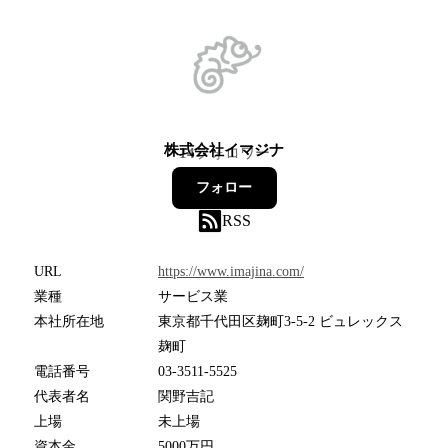
株式会社イマジナ
14
フォロワー
フォロー
RSS
URL
https://www.imajina.com/
業種
サービス業
本社所在地
東京都千代田区麹町3-5-2 ビュレックス
麹町
電話番号
03-3511-5525
代表者名
関野吉記
上場
未上場
資本金
5000万円