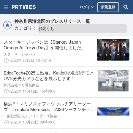
ログイン
新規登録
神奈川県港北区のプレスリリース一覧
カテゴリ：
スターキージャパンは【Starkey Japan
Omega AI Tokyo Day】を開催しました。
スターキージャパン
2026年3月9日 16時21分
EdgeTech+2025に出展、Kakip®の動態デモと
UVC分光カメラなどを展示します！
株式会社ユリ電気商会
2025年11月12日 15時00分
横浜F・マリノスオフィシャルチアリーダー
ズ Tricolore Mermaids 2026シーズンチアリ
ーダーオーディション開催決定
一般社団法人チアリーダーズ協会
2025年10月20日 09時00分