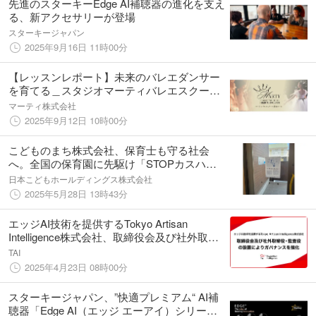
先進のスターキーEdge AI補聴器の進化を支え
る、新アクセサリーが登場
スターキージャパン
2025年9月16日 11時00分
【レッスンレポート】未来のバレエダンサー
を育てる＿スタジオマーティバレエスクール
「選抜コース」のレッスン紹介
マーティ株式会社
2025年9月12日 10時00分
こどものまち株式会社、保育士も守る社会
へ。全国の保育園に先駆け「STOPカスハラ
宣言」発動
日本こどもホールディングス株式会社
2025年5月28日 13時43分
エッジAI技術を提供するTokyo Artisan
Intelligence株式会社、取締役会及び社外取締
役・監査役の設置によりガバナンスを強化
TAI
2025年4月23日 08時00分
スターキージャパン、”快適プレミアム“ AI補
聴器「Edge AI（エッジ エーアイ）シリー