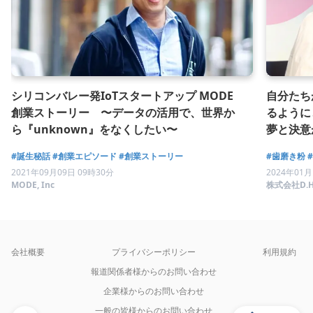
シリコンバレー発IoTスタートアップ MODE
自分たち
創業ストーリー 〜データの活用で、世界か
るように
ら『unknown』をなくしたい〜
夢と決意
話と株式
#誕生秘話
#創業エピソード
#創業ストーリー
#歯磨き粉
2021年09月09日 09時30分
2024年01月
MODE, Inc
株式会社D.H
会社概要
プライバシーポリシー
利用規約
報道関係者様からのお問い合わせ
企業様からのお問い合わせ
一般の皆様からのお問い合わせ