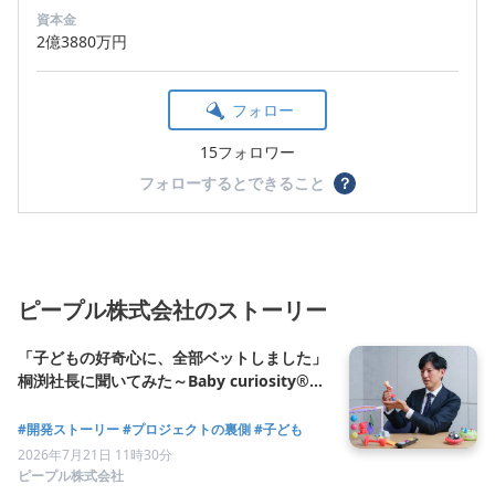
資本金
2億3880万円
フォロー
15フォロワー
フォローするとできること
？
ピープル株式会社のストーリー
「子どもの好奇心に、全部ベットしました」
桐渕社長に聞いてみた～Baby curiosity®の
できるまで vol.4
#開発ストーリー
#プロジェクトの裏側
#子ども
2026年7月21日 11時30分
ピープル株式会社