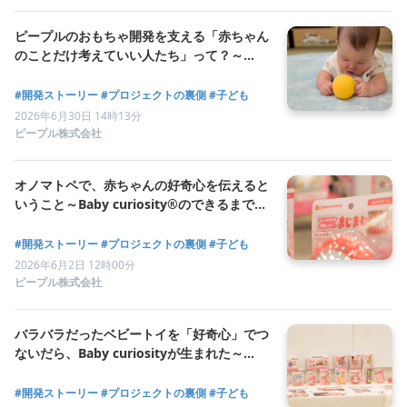
ピープルのおもちゃ開発を支える「赤ちゃん
のことだけ考えていい人たち」って？～
Baby curiosity®のできるまで vol.3
#開発ストーリー
#プロジェクトの裏側
#子ども
2026年6月30日 14時13分
ピープル株式会社
オノマトペで、赤ちゃんの好奇心を伝えると
いうこと～Baby curiosity®のできるまで
vol.2
#開発ストーリー
#プロジェクトの裏側
#子ども
2026年6月2日 12時00分
ピープル株式会社
バラバラだったベビートイを「好奇心」でつ
ないだら、Baby curiosityが生まれた～
Baby curiosity®のできるまで vol.1
#開発ストーリー
#プロジェクトの裏側
#子ども