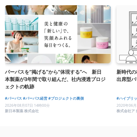
パーパスを“掲げる”から“体現する”へ 新日
新時代の
本製薬が3年間で取り組んだ、社内浸透プロジ
出席型バ
ェクトの軌跡
#パーパス
#パーパス経営
#プロジェクトの裏側
#ハイブリ
2026年08月07日 14時00分
2020年06月
新日本製薬 株式会社
株式会社ア