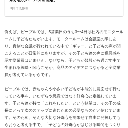
ルが初のパーパスを制定。
PR TIMES
例えば、ピープルでは、5営業日のうち3〜4日は社内のモニタール
ームに子どもたちがいます。モニタールームは会議室の隣にあ
り、真剣な会議が行われている中で「ギャー」と子どもの声が聞
こえることが日常的にありますが、その子ども達の声に嫌悪感を
示す従業員はいません。なぜなら、子どもが普段から過ごす中で
生まれる興味・関心こそが、商品のアイデアにつながると全従業
員が考えているからです。
ピープルでは、赤ちゃんや小さい子どもが本能的に意図せず行な
っている事を、いたずらや悪意ではなく好奇心と定義していま
す。子ども達が持つ「これをしたい」という欲望は、その子の成
長にとって次のステップに進むための必要なものだと信じていま
す。そのため、そんな大切な好奇心を制限せず自由に発揮しても
らおうと考える中で、「子どもの好奇心がはじける瞬間をつくり