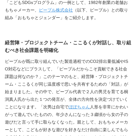
「こどもSDGsプログラム」の一例として、1982年創業の老舗お
もちゃメーカー、
ピープル株式会社
（以下、ピープル）との取り
組み「おもちゃとジェンダー」をご紹介します。
経営陣・プロジェクトチーム・ここるくが対話し、取り組
むべき社会課題を明確化
ピープルが既に取り組んでいた製造過程でのCO2排出量低減やIS
O対応などにプラスして、「ピープルだからこそ貢献できる社会
課題は何なのか？」このテーマのもと、経営陣・プロジェクトチ
ーム・ここるくが同じ温度感で思いを共有するための「対話」が
始まりました。その中で、ピープル代表で２人の男児を育てる桐
渕真人氏から出た１つの発言が、全体の方向性を決定づけていく
ことになります。「次男は自宅で
ぽぽちゃん
人形を非常にかわい
がって遊んでいたものの、年少さんになった３歳頃から女の子の
遊びだと言って手に取らなくなった。親として、おもちゃメーカ
ーとして、こどもが好きな遊びを好きなだけ自由に楽しんでもら