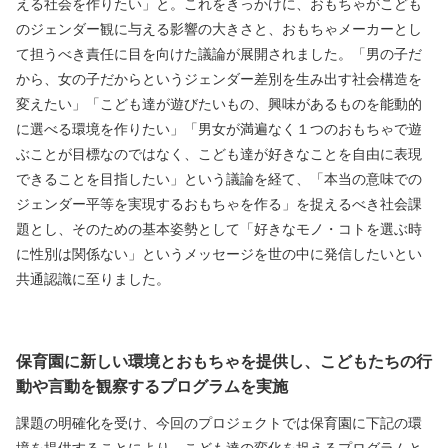
える社会を作りたい」と。これをきっかけに、おもちゃがこども
のジェンダー観に与える影響の大きさと、おもちゃメーカーとし
て担うべき責任に目を向けた議論が展開されました。「男の子だ
から、女の子だからというジェンダー差別を生み出す社会構造を
変えたい」「こども達が遊びたいもの、興味があるものを能動的
に選べる環境を作りたい」「男女が満遍なく１つのおもちゃで遊
ぶことが目標なのではなく、こども達が好きなことを自由に表現
できることを目指したい」という議論を経て、「本当の意味での
ジェンダー平等を実現するおもちゃを作る」を捉えるべき社会課
題とし、そのための基本姿勢として「好きなモノ・コトを選ぶ時
に性別は関係ない」というメッセージを世の中に発信したいとい
共通認識に至りました。
保育園に新しい環境とおもちゃを提供し、こどもたちの行
動や言動を観察するプログラムを実施
課題の明確化を受け、今回のプロジェクトでは保育園に下記の環