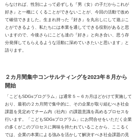
らなければ、性別によって必ずしも『男（女）の子だからこれが
好き』と一概にくくることができないことが、今回の活動で改め
て確信できました。生まれ持った『好き』を丸出しにして遊ぶこ
とができるよう、私たちには本業を通してできる役割があると思
いますので、今後さらにこども達の『好き』と向き合い、思う存
分発揮してもらえるような活動に深めていきたいと思います」と
語ります。
２カ月間集中コンサルティングを2023年８月から
開始
「こどもSDGsプログラム」は通常５～６カ月ほどかけて実施して
おり、最初の２カ月間で集中的に、その企業が取り組むべき社会
課題を見定めてチーム内（社内）の課題意識を高めるプロセスを
行います。「こどもSDGsプログラム」にお問合せをいただく企業
の多くがこのプロセスに興味を持たれていることから、ここるく
では、企業の本業による強みを活かして解決すべき社会課題の見