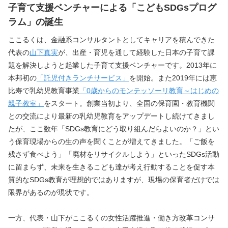
子育て支援ベンチャーによる「こどもSDGsプログ
ラム」の誕生
ここるくは、金融系コンサルタントとしてキャリアを積んできた
代表の
山下真実
が、出産・育児を通して経験した日本の子育て課
題を解決しようと起業した子育て支援ベンチャーです。2013年に
本邦初の
「託児付きランチサービス」
を開始。また2019年には恵
比寿で乳幼児教育事業
「0歳からのモンテッソーリ教育～はじめの
親子教室」
をスタート。創業当初より、全国の保育園・教育機関
との交流により最新の乳幼児教育をアップデートし続けてきまし
たが、ここ数年「SDGs教育にどう取り組んだらよいのか？」とい
う保育現場からの生の声を聞くことが増えてきました。「ご飯を
残さず食べよう」「廃材をリサイクルしよう」といったSDGs活動
に留まらず、未来を生きるこども達が考え行動することを促す本
質的なSDGs教育が理想的ではありますが、現場の保育者だけでは
限界があるのが現状です。
一方、代表・山下がここるくの女性活躍推進・働き方改革コンサ