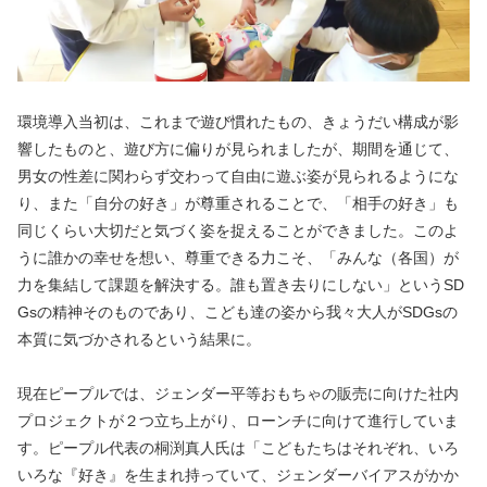
環境導入当初は、これまで遊び慣れたもの、きょうだい構成が影
響したものと、遊び方に偏りが見られましたが、期間を通じて、
男女の性差に関わらず交わって自由に遊ぶ姿が見られるようにな
り、また「自分の好き」が尊重されることで、「相手の好き」も
同じくらい大切だと気づく姿を捉えることができました。このよ
うに誰かの幸せを想い、尊重できる力こそ、「みんな（各国）が
力を集結して課題を解決する。誰も置き去りにしない」というSD
Gsの精神そのものであり、こども達の姿から我々大人がSDGsの
本質に気づかされるという結果に。
現在ピープルでは、ジェンダー平等おもちゃの販売に向けた社内
プロジェクトが２つ立ち上がり、ローンチに向けて進行していま
す。ピープル代表の桐渕真人氏は「こどもたちはそれぞれ、いろ
いろな『好き』を生まれ持っていて、ジェンダーバイアスがかか