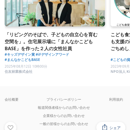
「リビングのそばで、子どもの自立心を育む
こども食
空間を」。住宅展示場に「まんなかこども
も支援の
BASE」を作った２人の女性社員
ごちめし
#キッズデザイン賞
#iFデザインアワード
#まんなかこどもBASE
#こどもの
2025年08月12日 10時00分
2023年09月
住友林業株式会社
NPO法人 Kid
会社概要
プライバシーポリシー
利用規約
報道関係者様からのお問い合わせ
企業様からのお問い合わせ
一般の皆様からのお問い合わせ
シェア