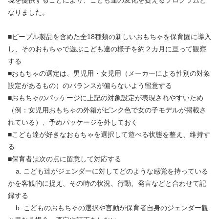
境を提供することにより、こども達の変化を捉えるプログラムと
なりました。
■ピープル製品を含めた全18種類の新しいおもちゃを保育園に導入
し、そのおもちゃで遊ぶこども達の様子を約２カ月に亘って観察
する
■おもちゃの選定は、男児用・女児用（メーカーによる性別の対象
設定があるもの）のバランスが偏らないよう留意する
■おもちゃのパッケージに上記の対象設定が表現されやすいため
（例：女児用おもちゃの外箱がピンク色で女の子モデルが掲載さ
れている）、予めパッケージを外しておく
■こども達が好きなおもちゃを選択して遊べる状態を整え、維持す
る
■保育者は次の点に留意して対応する
	a. こども達がジェンダーに対してどのような感覚を持っている
かを客観的に捉え、その時の状況、行動、発言などと合わせて記
録する
	b. こどものおもちゃの選択や言動が保育者自身のジェンダー観