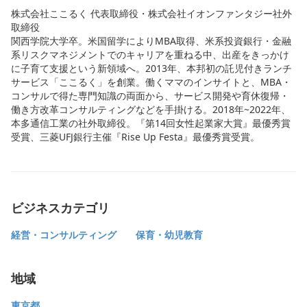
株式会社ここるく 代表取締役・株式会社イオンファンタジー社外
取締役
関西学院大学卒。米国留学によりMBA取得、米系投資銀行・金融
系リスクマネジメントでのキャリアを重ねる中、出産をきっかけ
に子育て支援という新領域へ。2013年、本邦初の託児付きランチ
サービス「ここるく」を創業。働くママのインサイトと、MBA・
コンサルで得た専門知識の両面から、サービス開発や育休復帰・
働き方改革コンサルティングなどを手掛ける。2018年~2022年、
本多通信工業の社外取締役。『第14回女性起業家大賞』最優秀賞
受賞、三菱UFJ銀行主催『Rise Up Festa』最優秀賞受賞。
ビジネスカテゴリ
経営・コンサルティング
保育・幼児教育
地域
東京都