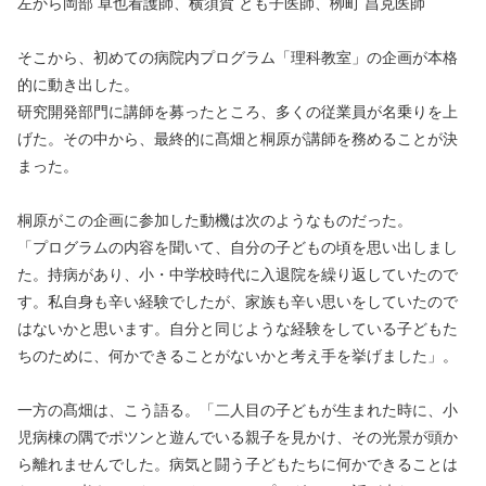
左から岡部 卓也看護師、横須賀 とも子医師、栁町 昌克医師
そこから、初めての病院内プログラム「理科教室」の企画が本格
的に動き出した。
研究開発部門に講師を募ったところ、多くの従業員が名乗りを上
げた。その中から、最終的に髙畑と桐原が講師を務めることが決
まった。
桐原がこの企画に参加した動機は次のようなものだった。
「プログラムの内容を聞いて、自分の子どもの頃を思い出しまし
た。持病があり、小・中学校時代に入退院を繰り返していたので
す。私自身も辛い経験でしたが、家族も辛い思いをしていたので
はないかと思います。自分と同じような経験をしている子どもた
ちのために、何かできることがないかと考え手を挙げました」。
一方の髙畑は、こう語る。「二人目の子どもが生まれた時に、小
児病棟の隅でポツンと遊んでいる親子を見かけ、その光景が頭か
ら離れませんでした。病気と闘う子どもたちに何かできることは