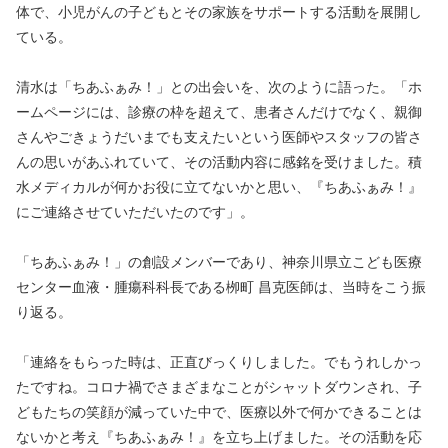
体で、小児がんの子どもとその家族をサポートする活動を展開し
ている。
清水は「ちあふぁみ！」との出会いを、次のように語った。「ホ
ームページには、診療の枠を超えて、患者さんだけでなく、親御
さんやごきょうだいまでも支えたいという医師やスタッフの皆さ
んの思いがあふれていて、その活動内容に感銘を受けました。積
水メディカルが何かお役に立てないかと思い、『ちあふぁみ！』
にご連絡させていただいたのです」。
「ちあふぁみ！」の創設メンバーであり、神奈川県立こども医療
センター血液・腫瘍科科長である栁町 昌克医師は、当時をこう振
り返る。
「連絡をもらった時は、正直びっくりしました。でもうれしかっ
たですね。コロナ禍でさまざまなことがシャットダウンされ、子
どもたちの笑顔が減っていた中で、医療以外で何かできることは
ないかと考え『ちあふぁみ！』を立ち上げました。その活動を応