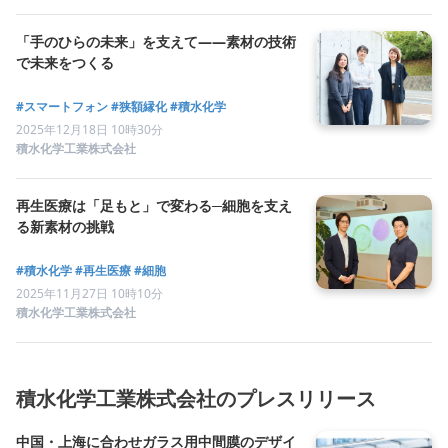
「手のひらの未来」を支えて――素材の技術
で未来をつくる
#スマートフォン
#狭額縁化
#積水化学
2025年12月18日 10時30分
積水化学工業株式会社
再生医療は「足もと」で変わる─細胞を支え
る新素材の挑戦
#積水化学
#再生医療
#細胞
2025年11月27日 10時10分
積水化学工業株式会社
積水化学工業株式会社のプレスリリース
中国・上海に合わせガラス用中間膜のデザイ