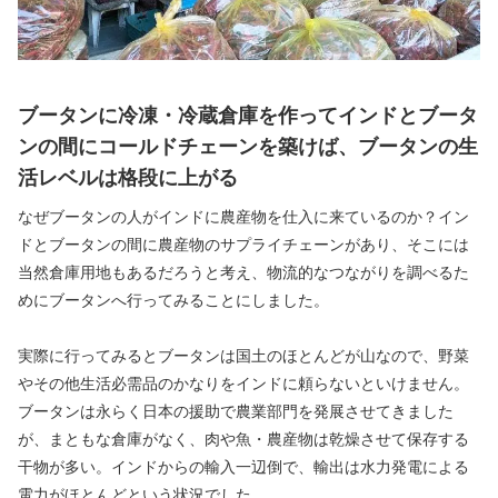
ブータンに冷凍・冷蔵倉庫を作ってインドとブータ
ンの間にコールドチェーンを築けば、ブータンの生
活レベルは格段に上がる
なぜブータンの人がインドに農産物を仕入に来ているのか？イン
ドとブータンの間に農産物のサプライチェーンがあり、そこには
当然倉庫用地もあるだろうと考え、物流的なつながりを調べるた
めにブータンへ行ってみることにしました。
実際に行ってみるとブータンは国土のほとんどが山なので、野菜
やその他生活必需品のかなりをインドに頼らないといけません。
ブータンは永らく日本の援助で農業部門を発展させてきました
が、まともな倉庫がなく、肉や魚・農産物は乾燥させて保存する
干物が多い。インドからの輸入一辺倒で、輸出は水力発電による
電力がほとんどという状況でした。