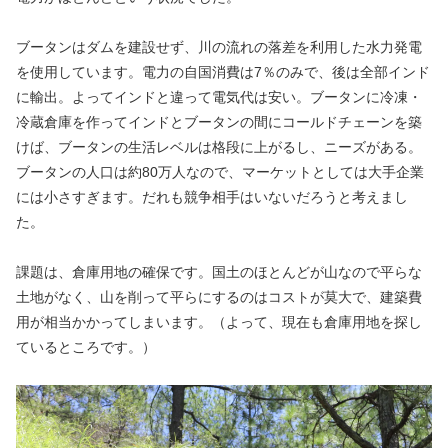
ブータンはダムを建設せず、川の流れの落差を利用した水力発電
を使用しています。電力の自国消費は7％のみで、後は全部インド
に輸出。よってインドと違って電気代は安い。ブータンに冷凍・
冷蔵倉庫を作ってインドとブータンの間にコールドチェーンを築
けば、ブータンの生活レベルは格段に上がるし、ニーズがある。
ブータンの人口は約80万人なので、マーケットとしては大手企業
には小さすぎます。だれも競争相手はいないだろうと考えまし
た。
課題は、倉庫用地の確保です。国土のほとんどが山なので平らな
土地がなく、山を削って平らにするのはコストが莫大で、建築費
用が相当かかってしまいます。（よって、現在も倉庫用地を探し
ているところです。）