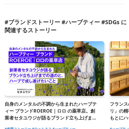
#ブランドストーリー #ハーブティー #SDGs に
関連するストーリー
自身のメンタルの不調から生まれたハーブテ
フランス
ィー ブランドROEROE｜ロロ の薬草店。創
リ」の精
業者セタユウジが語るブランド立ち上げまで
もとにハ
の道のりと、ハーブで成し遂げたいこと。
支えるド
#創業ストーリー
#ウェルネス
#ハーブティー
#ハーブテ