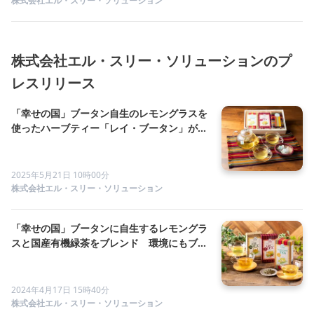
株式会社エル・スリー・ソリューション
株式会社エル・スリー・ソリューションのプ
レスリリース
「幸せの国」ブータン自生のレモングラスを
使ったハーブティー「レイ・ブータン」が、
新商品『手織りランチョンマット』を発売。
ハーブティーとのギフトセットは大切な方へ
の贈り物に
2025年5月21日 10時00分
株式会社エル・スリー・ソリューション
「幸せの国」ブータンに自生するレモングラ
スと国産有機緑茶をブレンド 環境にもブー
タン農家にも優しい「レイ・ブータン」の第
三弾『煎茶ブレンドティー』が登場
2024年4月17日 15時40分
株式会社エル・スリー・ソリューション