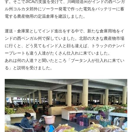
す。そこでJICAの支援を受けて、川崎陸送㈱がインドの西ベンガ
ル州コルカタ郊外にソーラー発電で作った電気をバッテリーに蓄
電する農産物用の定温倉庫を建設しました。
運送・倉庫業としてインド進出をする中で、新たな倉庫用地をイ
ンドの西ベンガル州で探していました。北部の大きな農産物市場
に行くと、どう見てもインド人と顔も違えば、トラックのナンバ
ープレートも違う人達がたくさん仕入れに来ていました。
あれは何の人達？と聞いたところ「ブータン人が仕入れに来てい
る」と説明を受けました。