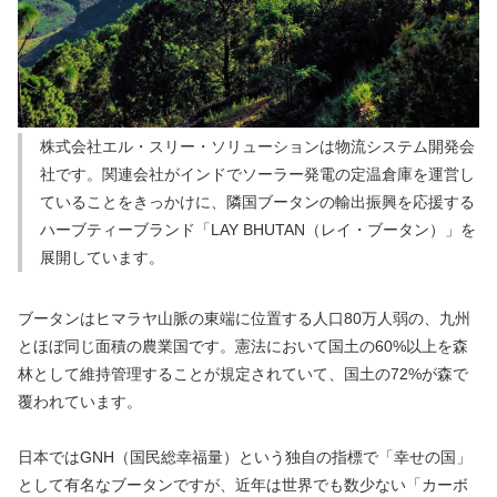
株式会社エル・スリー・ソリューションは物流システム開発会
社です。関連会社がインドでソーラー発電の定温倉庫を運営し
ていることをきっかけに、隣国ブータンの輸出振興を応援する
ハーブティーブランド「LAY BHUTAN（レイ・ブータン）」を
展開しています。
ブータンはヒマラヤ山脈の東端に位置する人口80万人弱の、九州
とほぼ同じ面積の農業国です。憲法において国土の60%以上を森
林として維持管理することが規定されていて、国土の72%が森で
覆われています。
日本ではGNH（国民総幸福量）という独自の指標で「幸せの国」
として有名なブータンですが、近年は世界でも数少ない「カーボ