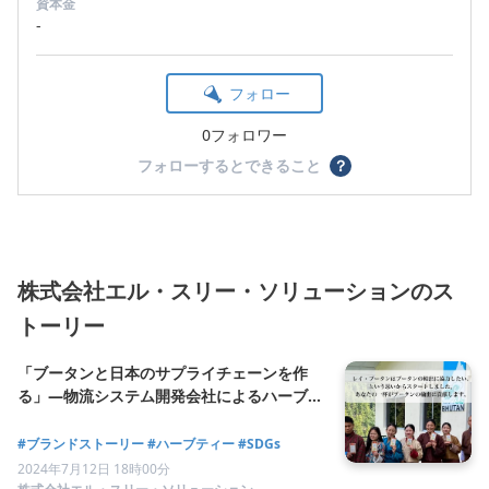
資本金
-
フォロー
0フォロワー
フォローするとできること
？
株式会社エル・スリー・ソリューションのス
トーリー
「ブータンと日本のサプライチェーンを作
る」―物流システム開発会社によるハーブテ
ィーブランド「LAY BHUTAN（レイ・ブー
タン）」の誕生秘話―
#ブランドストーリー
#ハーブティー
#SDGs
2024年7月12日 18時00分