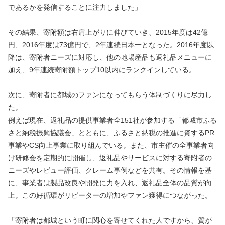
であるかを発信することに注力しました」
その結果、寄附額は右肩上がりに伸びていき、2015年度は42億
円、2016年度は73億円で、2年連続日本一となった。2016年度以
降は、寄附者ニーズに対応し、他の地場産品も返礼品メニューに
加え、9年連続寄附額トップ10以内にランクインしている。
次に、寄附者に都城のファンになってもらう体制づくりに尽力し
た。
例えば現在、返礼品の提供事業者全151社が参加する「都城市ふる
さと納税振興協議会」とともに、ふるさと納税の推進に資するPR
事業やCS向上事業に取り組んでいる。また、市主催の全事業者向
け研修会を定期的に開催し、返礼品やサービスに対する寄附者の
ニーズやレビュー評価、クレーム事例などを共有。その情報を基
に、事業者は製品改良や開発に力を入れ、返礼品全体の品質が向
上。この好循環がリピーターの増加やファン獲得につながった。
「寄附者は都城という町に関心を寄せてくれた人ですから、質が