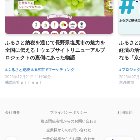
ふるさと納税を通じて長野県塩尻市の魅力を
ふるさと
全国に伝える！ウェブサイトリニューアルプ
経済の活
ロジェクトの裏側にあった物語
なる「京
プロジェ
#ふるさと納税
#塩尻市
#マーケティング
#プロジェ
2023年12月21日 11時00分
2023年07月
株式会社ｐｉｎｅａｌ
京丹後市
会社概要
プライバシーポリシー
利用規約
報道関係者様からのお問い合わせ
企業様からのお問い合わせ
一般の皆様からのお問い合わせ