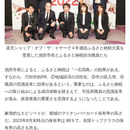
楽天ショップ・オブ・ザ・イヤーで４年連続ふるさと納税大賞を
受賞した池田市長とふるさと納税担当職員たち
池田市長によると、ふるさと納税は『一石四鳥』の効果がある、
すなわち、①対外的PR、②地域経済の活性化、③市の収入増、④
職員の意識改革に効果があるという。重要なのは、ふるさと納税
への取り組みによる成功体験を踏まえて、市役所職員の意識改革
が進み、政策推進の重要さを意識するようになったことである。
象徴的なエピソードが、都城のマイナンバーカード保有率の高さ
だ。2023年8月末時点の保有率は 88％で、全国トップクラスの保
有率の高さを誇る。