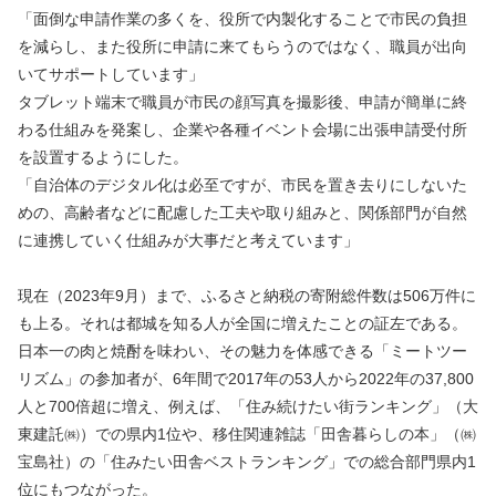
「面倒な申請作業の多くを、役所で内製化することで市民の負担
を減らし、また役所に申請に来てもらうのではなく、職員が出向
いてサポートしています」 
タブレット端末で職員が市民の顔写真を撮影後、申請が簡単に終
わる仕組みを発案し、企業や各種イベント会場に出張申請受付所
を設置するようにした。
「自治体のデジタル化は必至ですが、市民を置き去りにしないた
めの、高齢者などに配慮した工夫や取り組みと、関係部門が自然
に連携していく仕組みが大事だと考えています」
現在（2023年9月）まで、ふるさと納税の寄附総件数は506万件に
も上る。それは都城を知る人が全国に増えたことの証左である。
日本一の肉と焼酎を味わい、その魅力を体感できる「ミートツー
リズム」の参加者が、6年間で2017年の53人から2022年の37,800
人と700倍超に増え、例えば、「住み続けたい街ランキング」（大
東建託㈱）での県内1位や、移住関連雑誌「田舎暮らしの本」（㈱
宝島社）の「住みたい田舎ベストランキング」での総合部門県内1
位にもつながった。