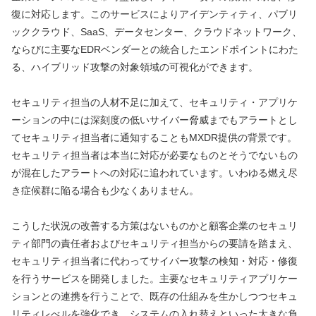
復に対応します。このサービスによりアイデンティティ、パブリ
ッククラウド、SaaS、データセンター、クラウドネットワーク、
ならびに主要なEDRベンダーとの統合したエンドポイントにわた
る、ハイブリッド攻撃の対象領域の可視化ができます。
セキュリティ担当の人材不足に加えて、セキュリティ・アプリケ
ーションの中には深刻度の低いサイバー脅威までもアラートとし
てセキュリティ担当者に通知することもMXDR提供の背景です。
セキュリティ担当者は本当に対応が必要なものとそうでないもの
が混在したアラートへの対応に追われています。いわゆる燃え尽
き症候群に陥る場合も少なくありません。
こうした状況の改善する方策はないものかと顧客企業のセキュリ
ティ部門の責任者およびセキュリティ担当からの要請を踏まえ、
セキュリティ担当者に代わってサイバー攻撃の検知・対応・修復
を行うサービスを開発しました。主要なセキュリティアプリケー
ションとの連携を行うことで、既存の仕組みを生かしつつセキュ
リティレべルを強化でき、システムの入れ替えといった大きな負