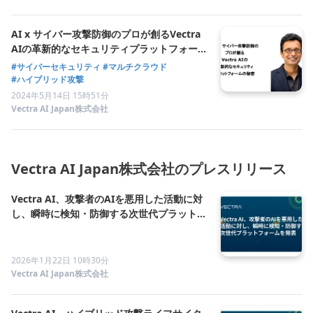
AI x サイバー攻撃防御のプロが創るVectra
AIの革新的なセキュリティプラットフォーム
の秘密
#サイバーセキュリティ
#マルチクラウド
#ハイブリッド攻撃
2024年5月14日 15時51分
Vectra AI Japan株式会社
Vectra AI Japan株式会社のプレスリリース
Vectra AI、攻撃者のAIを悪用した活動に対
し、瞬時に検知・防御する次世代プラットフ
ォームを発表
2026年1月22日 10時30分
Vectra AI Japan株式会社