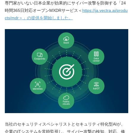
専門家がいない日本企業が効果的にサイバー攻撃を防御する「24
時間365日対応オープンMXDRサービス＜
https://ja.vectra.ai/produ
cts/mdr＞」の提供を開始しました。
当社のセキュリティスペシャリストとセキュリティ特化型AIが、
企業のITシステムを常時監視し、サイバー攻撃の検知、対応、修