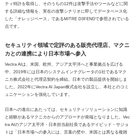
ティ特許を取得し、そのうちの12件は攻撃手法やツールなどに関
する詳細な情報を、実在の攻撃シナリオに即してデータベース化
した「ナレッジベース」であるMITRE D3FENDで参照されている
点です。
セキュリティ領域で定評のある販売代理店、マクニ
カとの連携により日本市場へ参入
Vectra AIは、米国、欧州、アジア太平洋へと事業拠点を広げる
中、2019年には日本のシステムインテグレータの1社であるマク
ニカ株式会社と代理店契約を締結。日本での製品提供を開始しま
した。2022年にVectra AI Japan株式会社を設立し、本社とのコミ
ュニケーションを強化しています。
日本への進出にあたっては、セキュリティソリューションに知識
と経験があるマクニカからのアプローチが発端となりました。Vec
tra AIのアジア太平洋・日本担当副社長であるデイビッド・サジョ
トは「日本市場への参入には、言葉の壁や、米国とは異なる複雑