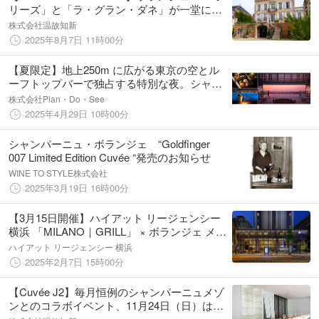
リーズ」と「ラ・グラン・ダネ」が一堂に揃
う、日本初の比較体験ができるメーカーズデ
株式会社温故知新
ィナーを開催
2025年8月7日 11時00分
【夏限定】地上250m に広がる東京の空とル
ーフトップバーで独占する特別な夜。シャン
パーニュ含むフリーフロー、特別なお重箱を
株式会社Plan・Do・See
楽しめる『KEI Experience』を5月30日(金)か
2025年4月29日 10時00分
ら開始！
シャンパーニュ・ボランジェ “Goldfinger
007 Limited Edition Cuvée “発売のお知らせ
WINE TO STYLE株式会社
2025年3月19日 16時00分
【3月15日開催】ハイアット リージェンシー
横浜 「MILANO｜GRILL」 × ボランジェ メー
カーズディナー
ハイアット リージェンシー 横浜
2025年2月7日 15時00分
【Cuvée J2】毎月恒例のシャンパーニュメゾ
ンとのコラボイベント、11月24日（日）は
「ボランジェ（Bollinger）」にフィーチャー