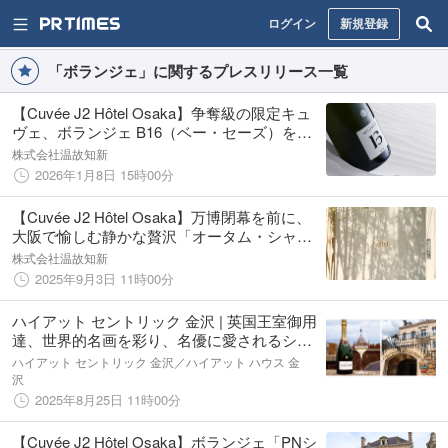
ログイン
新規登録
「ボランジェ」に関するプレスリリース一覧
【Cuvée J2 Hôtel Osaka】争奪級の限定キュ
ヴェ、ボランジェ B16（ベー・セーズ）を紐
解く一夜
株式会社温故知新
2026年1月8日 15時00分
【Cuvée J2 Hôtel Osaka】万博閉幕を前に、
大阪で愉しむ静かな贅沢「オータム・シャン
パーニュナイトプラン」の販売を開始
株式会社温故知新
2025年9月3日 11時00分
ハイアット セントリック 金沢 | 英国王室御用
達、世界的名画を彩り、名優に愛されるシャ
ンパーニュ グランメゾンとの一夜限りの饗
ハイアット セントリック 金沢／ハイアット ハウス 金
宴“ボランジェ” シャンパンディナー
沢
2025年8月25日 11時00分
【Cuvée J2 Hôtel Osaka】ボランジェ「PNシ