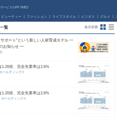
ビスのPR TIMES
ビューティー
ファッション
ライフスタイル
ビジネス
グルメ
一覧
表示切替
サポート”という新しい人材育成モデル ━
のお知らせ ━
会社
.20倍、完全失業率は2.6%
・ホールディングス
.20倍、完全失業率は2.6%
・ホールディングス