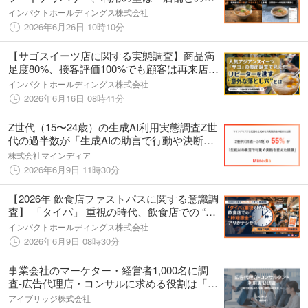
格差」。利用者の約7割が “料金の高さ” に不
インパクトホールディングス株式会社
満、日常使いへの転換が課題に。
2026年6月26日 10時10分
【サゴスイーツ店に関する実態調査】商品満
足度80%、接客評価100%でも顧客は再来店し
ない？人気アジアンスイーツ 「サゴ」 の覆面
インパクトホールディングス株式会社
調査で見えた、リピーターを逃す “意外な落と
2026年6月16日 08時41分
し穴” とは
Z世代（15〜24歳）の生成AI利用実態調査Z世
代の過半数が「生成AIの助言で行動や決断を
変えた経験あり」、利用者の約6割が仕事・進
株式会社マインディア
路の相談など自身に関わるテーマで生成AI活
2026年6月9日 11時30分
用をしていることが明らかに
【2026年 飲食店ファストパスに関する意識調
査】 「タイパ」 重視の時代、飲食店での “時
短課金” はアリかナシか？ 調査で判明、「非
インパクトホールディングス株式会社
日常ならOK」 が多数派
2026年6月9日 08時30分
事業会社のマーケター・経営者1,000名に調
査-広告代理店・コンサルに求める役割は「実
行支援」に加え「戦略・意思決定支援」への
アイブリッジ株式会社