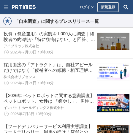
ログイン
新規登録
「自主調査」に関するプレスリリース一覧
投資（資産運用）の実態を1,000人に調査｜経
験者の約3割が「特に後悔はない」と回答、
「もっと早く始めればよかった」の声も
アイブリッジ株式会社
2026年7月30日 10時00分
採用面接の「アトラクト」は、自社アピール
だけではなく「候補者への傾聴・相互理解」
が重要であることが判明
株式会社リブセンス
2026年7月21日 10時00分
【2026年 ペットロボットに関する意識調査】
ペットロボット、女性は 「癒やし」、男性は
「最新ガジェット」 として注目。 一方、飼育
インパクトホールディングス株式会社
意向層の8割が予算5万円未満と回答、体験機
2026年7月3日 13時00分
会の創出が急務に。
【フードデリバリーサービス利用実態調査】
フードデリバリー、利用の壁は「店舗との価