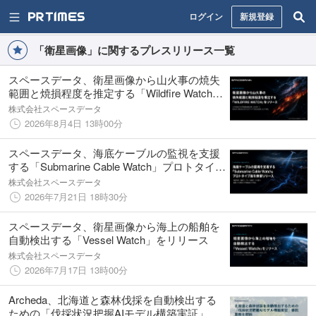
ログイン
新規登録
「衛星画像」に関するプレスリリース一覧
スペースデータ、衛星画像から山火事の焼失
範囲と焼損程度を推定する「Wildfire Watch」
をリリース
株式会社スペースデータ
2026年8月4日 13時00分
スペースデータ、海底ケーブルの監視を支援
する「Submarine Cable Watch」プロトタイプ
版を無償リリース
株式会社スペースデータ
2026年7月21日 18時30分
スペースデータ、衛星画像から海上の船舶を
自動検出する「Vessel Watch」をリリース
株式会社スペースデータ
2026年7月17日 13時00分
Archeda、北海道と森林伐採を自動検出する
ための「伐採状況把握AIモデル構築実証」委