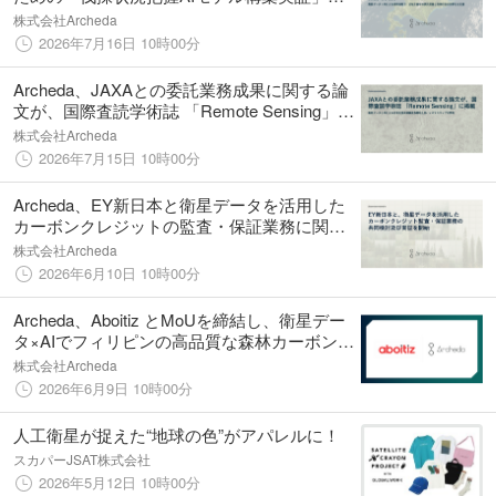
託業務を契約
株式会社Archeda
2026年7月16日 10時00分
Archeda、JAXAとの委託業務成果に関する論
文が、国際査読学術誌 「Remote Sensing」に
掲載
株式会社Archeda
2026年7月15日 10時00分
Archeda、EY新日本と衛星データを活用した
カーボンクレジットの監査・保証業務に関す
る共同検討および実証を開始
株式会社Archeda
2026年6月10日 10時00分
Archeda、Aboitiz とMoUを締結し、衛星デー
タ×AIでフィリピンの高品質な森林カーボンプ
ロジェクトに向けた連携を開始
株式会社Archeda
2026年6月9日 10時00分
人工衛星が捉えた“地球の色”がアパレルに！
スカパーJSAT株式会社
2026年5月12日 10時00分