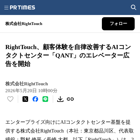
株式会社RightTouch
フォロー
RightTouch、顧客体験を自律改善するAIコン
タクトセンター「QANT」のエレベーター広
告を開始
株式会社RightTouch
2026年5月20日 10時00分
い
い
ね
！
エンタープライズ向けにAIコンタクトセンター基盤を提
数
供する株式会社RightTouch（本社：東京都品川区、代表取
を
締役：野村 修平／長崎 大都、以下「RightTouch」）は、2