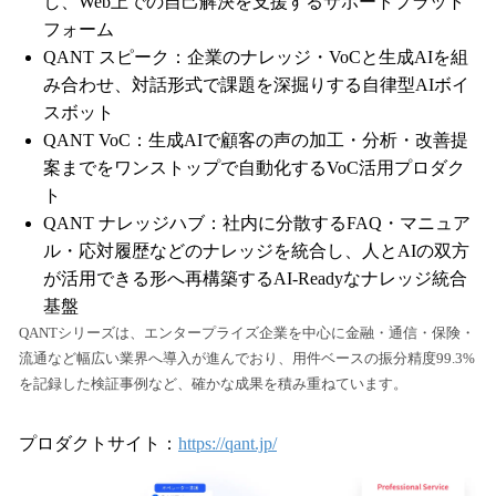
し、Web上での自己解決を支援するサポートプラット
フォーム
QANT スピーク：企業のナレッジ・VoCと生成AIを組
み合わせ、対話形式で課題を深掘りする自律型AIボイ
スボット
QANT VoC：生成AIで顧客の声の加工・分析・改善提
案までをワンストップで自動化するVoC活用プロダク
ト
QANT ナレッジハブ：社内に分散するFAQ・マニュア
ル・応対履歴などのナレッジを統合し、人とAIの双方
が活用できる形へ再構築するAI-Readyなナレッジ統合
基盤
QANTシリーズは、エンタープライズ企業を中心に金融・通信・保険・
流通など幅広い業界へ導入が進んでおり、用件ベースの振分精度99.3%
を記録した検証事例など、確かな成果を積み重ねています。
プロダクトサイト：
https://qant.jp/