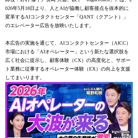
読
み
026年5月18日より、人とAIが協働し顧客接点を抜本的に
込
変革するAIコンタクトセンター「QANT（クアント）」
み
のエレベーター広告を放映いたします。
中
で
す
本広告の実施を通じて、AIコンタクトセンター（AICC）
市場における「AIオペレーター」という新たな選択肢を
広く社会に提示し、顧客体験（CX）の高度化と、サポー
ト業務に従事するオペレーター体験（EX）の向上を支援
してまいります。