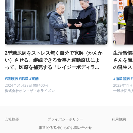
2型糖尿病をストレス無く自分で寛解（かんか
生活習慣
い）させる。継続できる食事と運動療法によ
さんを簡
って、医療を補完する「レイジーボディラ
の誕生ス
ボ」のアプローチとは。
#糖尿病
#肥満
#寛解
#循環器病
2024年01月29日 08時00分
2023年11月
株式会社オン・ザ・ホライズン
一般社団法
会社概要
プライバシーポリシー
利用規約
報道関係者様からのお問い合わせ