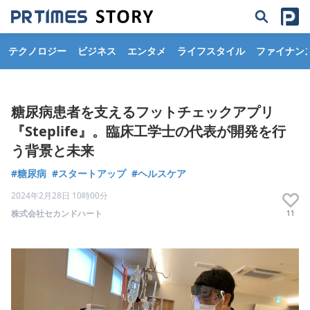
テクノロジー
ビジネス
エンタメ
ライフスタイル
ファイナン
糖尿病患者を支えるフットチェックアプリ
『Steplife』。臨床工学士の代表が開発を行
う背景と未来
#糖尿病
#スタートアップ
#ヘルスケア
2024年2月28日 10時00分
株式会社セカンドハート
11