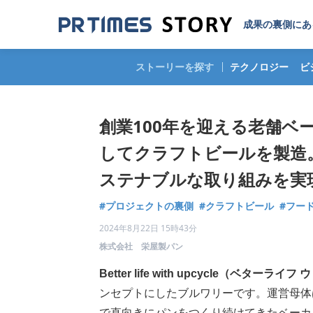
成果の裏側にあ
ストーリーを探す
テクノロジー
ビ
創業100年を迎える老舗ベ
してクラフトビールを製造
ステナブルな取り組みを実
#プロジェクトの裏側
#クラフトビール
#フー
2024年8月22日 15時43分
株式会社 栄屋製パン
Better life with upcycle（ベター
ンセプトにしたブルワリーです。運営母体
で直向きにパンをつくり続けてきたベーカ