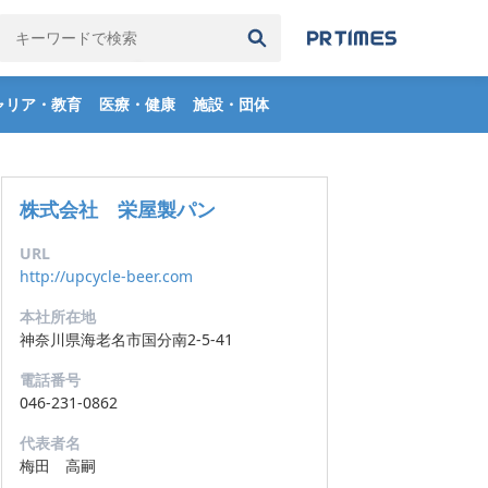
検索履歴
全て削除
ャリア・教育
医療・健康
施設・団体
株式会社 栄屋製パン
URL
http://upcycle-beer.com
本社所在地
神奈川県海老名市国分南2-5-41
電話番号
046-231-0862
代表者名
梅田 高嗣