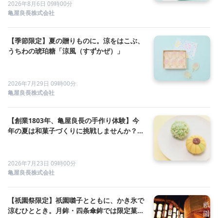
2026年8月6日 09時00分
亀屋良長株式会社
【季節限定】夏の贈りものに。涼をはこぶ、
うちわの琥珀糖「涼風（すずかぜ）」
2026年7月29日 09時00分
亀屋良長株式会社
【創業1803年、亀屋良長の手作り体験】今
年の夏は和菓子づくりに挑戦しませんか？夏
休みの自由研究にぴったりな特別回もご用意
2026年7月23日 09時00分
亀屋良長株式会社
【祇園祭限定】祇園囃子とともに、かき氷で
涼むひととき。月鉾・四条傘鉾では限定菓子