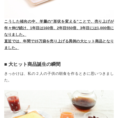
こうした傾向の中、羊羹の“形状を変える”ことで、売り上げが
年々伸び続け、1年目は160倍、2年目550倍、3年目には1,000倍に
なりました。
直近では、年間で15万袋を売り上げる異例の大ヒット商品となり
ました。
■ 大ヒット商品誕生の瞬間
きっかけは、私の２人の子供の朝食を作るときに思いつきまし
た。