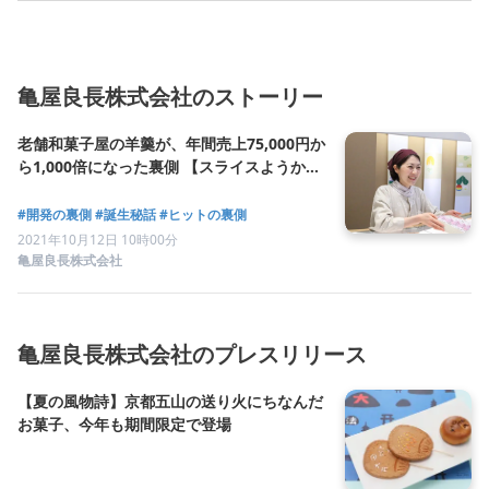
亀屋良長株式会社のストーリー
老舗和菓子屋の羊羹が、年間売上75,000円か
ら1,000倍になった裏側 【スライスようか
ん】
#開発の裏側
#誕生秘話
#ヒットの裏側
2021年10月12日 10時00分
亀屋良長株式会社
亀屋良長株式会社のプレスリリース
【夏の風物詩】京都五山の送り火にちなんだ
お菓子、今年も期間限定で登場