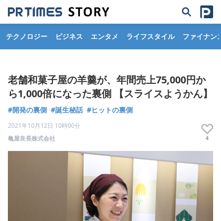
テクノロジー
ビジネス
エンタメ
ライフスタイル
ファイナン
老舗和菓子屋の羊羹が、年間売上75,000円か
ら1,000倍になった裏側 【スライスようかん】
#開発の裏側
#誕生秘話
#ヒットの裏側
2021年10月12日 10時00分
亀屋良長株式会社
4