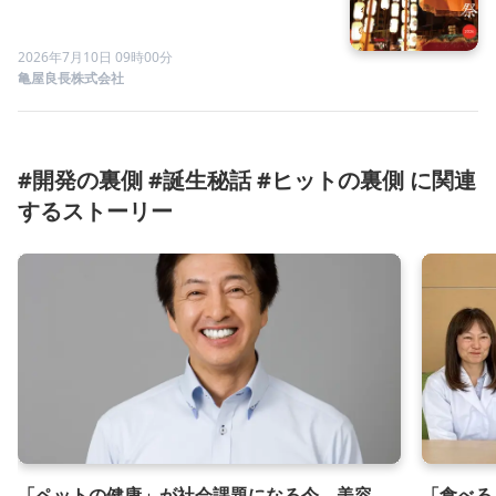
を販売。
2026年7月10日 09時00分
亀屋良長株式会社
#開発の裏側 #誕生秘話 #ヒットの裏側 に関連
するストーリー
「ペットの健康」が社会課題になる今、美容
「食べる