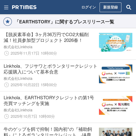
ログイン
新規登録
「EARTHSTORY」に関するプレスリリース一覧
【脱炭素革命】3ヶ月36万円でCO2大幅削
減！社員参加型プロジェクト 2026春！
株式会社Linkhola
2025年11月17日 10時00分
Linkhola、フジサワとボランタリークレジット
応援購入について基本合意
株式会社Linkhola
2025年10月22日 15時00分
Linkhola、EARTHSTORYクレジットの第1号
売買マッチングを実施
株式会社Linkhola
2025年10月7日 10時00分
牛のゲップを餌で抑制！国内初*の『補助飼
料』によるボランタリークレジット、JA鹿児