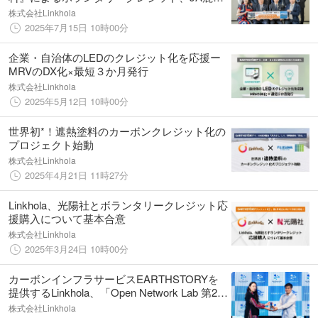
島県経済連とEARTHSTORYが発行
株式会社Linkhola
2025年7月15日 10時00分
企業・自治体のLEDのクレジット化を応援ー
MRVのDX化×最短３か月発行
株式会社Linkhola
2025年5月12日 10時00分
世界初*！遮熱塗料のカーボンクレジット化の
プロジェクト始動
株式会社Linkhola
2025年4月21日 11時27分
Linkhola、光陽社とボランタリークレジット応
援購入について基本合意
株式会社Linkhola
2025年3月24日 10時00分
カーボンインフラサービスEARTHSTORYを
提供するLinkhola、「Open Network Lab 第27
期 Demo Day」で特別賞「Special Award」受
株式会社Linkhola