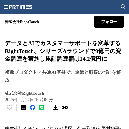
株式会社RightTouch
フォロー
データとAIでカスタマーサポートを変革する
RightTouch、シリーズAラウンドで8億円の資
金調達を実施し累計調達額は14.2億円に
複数プロダクト × 共通AI基盤で、企業と顧客の“負”を解
放
株式会社RightTouch
2025年4月17日 10時00分
い
い
ね
！
株式会社RightTouch（東京都港区、代表取締役 野村修平/