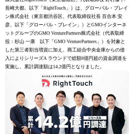
数
長崎大都、以下「RightTouch」）は、グローバル・ブレイ
を
ン株式会社（東京都渋谷区、代表取締役社長 百合本 安
読
み
彦、以下「グローバル・ブレイン」）とGMOインターネ
込
ットグループのGMO VenturePartners株式会社（代表取締
み
役：杉山 一康 以下「GMO VenturePartners」）を対象と
中
で
した第三者割当増資に加え、商工組合中央金庫からの借
す
入によりシリーズA ラウンドで総額8億円超の資金調達を
実施し、累計調達額は14.2億円となりました。