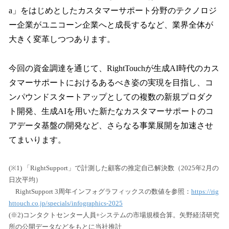
a」をはじめとしたカスタマーサポート分野のテクノロジ
ー企業がユニコーン企業へと成長するなど、業界全体が
大きく変革しつつあります。
今回の資金調達を通じて、RightTouchが生成AI時代のカス
タマーサポートにおけるあるべき姿の実現を目指し、コ
ンパウンドスタートアップとしての複数の新規プロダク
ト開発、生成AIを用いた新たなカスタマーサポートのコ
アデータ基盤の開発など、さらなる事業展開を加速させ
てまいります。
(※1) 「RightSupport」で計測した顧客の推定自己解決数（2025年2月の
日次平均）
RightSupport 3周年インフォグラフィックスの数値を参照：
https://rig
httouch.co.jp/specials/infographics-2025
(※2)コンタクトセンター人員+システムの市場規模合算。矢野経済研究
所の公開データなどをもとに当社推計