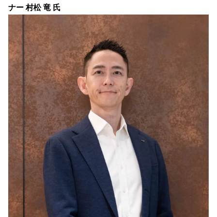
ナー 村松 竜 氏