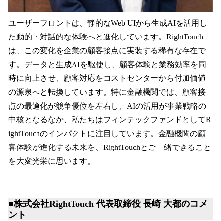
ユーザーフロントは、静的なWeb UIから生成AIを活用し
た動的・対話的な体験へと進化しています。RightTouch
は、この変化を企業の顧客接点に実装する稀有な存在で
す。データと生成AIを駆使し、顧客体験と業務効率を同
時に向上させ、顧客対応をコストセンターから付加価値
の源泉へと転換しています。特に金融機関では、顧客接
点の最適化が競争優位を左右し、AIの活用が事業戦略の
中核となるなか、私たちはフィンテックファンドとしてR
ightTouchのインパクトに注目しています。金融機関の顧
客体験が進化する未来を、RightTouchとご一緒できること
を大変光栄に思います。
■株式会社RightTouch 代表取締役 長崎 大都のコメ
ント