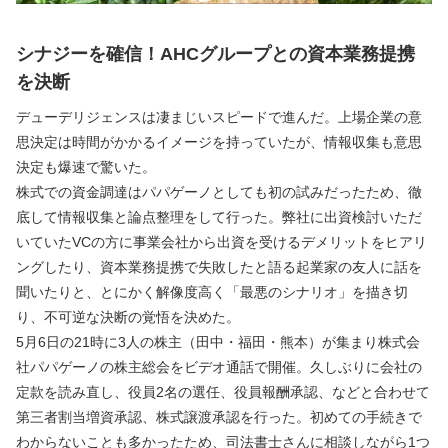
シナジーを確信！AHCグループとの資本業務提携
を決断
デューデリジェンスは凄まじいスピードで進んだ。上場企業の意
思決定は時間がかかるイメージを持っていたが、情報収集も意思
決定も爆速で驚いた。
株式での資金調達はパパゲーノとしても初の試みだったため、徹
底して情報収集と論点整理をして行った。弊社に出資検討いただ
いていたVCの方に事業会社から出資を受けるデメリットをヒアリ
ングしたり、資本業務提携で失敗したと語る起業家の友人に話を
聞いたりと、とにかく解像度高く「最悪のシナリオ」を描き切
り、不可逆な決断の覚悟を決めた。
5月6日の21時に3人の株主（田中・福田・熊本）が集まり株式会
社パパゲーノの株主総会をビデオ通話で開催。久しぶりに会社の
定款を読み直し、役員2名の選任、役員報酬承認、などと合わせて
第三者割当増資承認、株式譲渡承認を行った。初めての手続きで
わからないことも多かったため、司法書士さんに相談しながら1つ