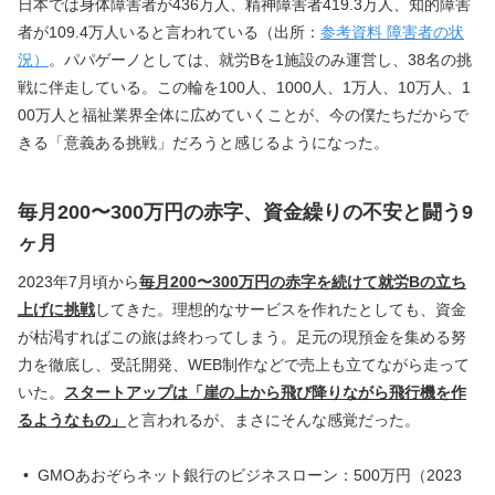
日本では身体障害者が436万人、精神障害者419.3万人、知的障害
者が109.4万人いると言われている（出所：
参考資料 障害者の状
況）
。パパゲーノとしては、就労Bを1施設のみ運営し、38名の挑
戦に伴走している。この輪を100人、1000人、1万人、10万人、1
00万人と福祉業界全体に広めていくことが、今の僕たちだからで
きる「意義ある挑戦」だろうと感じるようになった。
毎月200〜300万円の赤字、資金繰りの不安と闘う9
ヶ月
2023年7月頃から
毎月200〜300万円の赤字を続けて就労Bの立ち
上げに挑戦
してきた。理想的なサービスを作れたとしても、資金
が枯渇すればこの旅は終わってしまう。足元の現預金を集める努
力を徹底し、受託開発、WEB制作などで売上も立てながら走って
いた。
スタートアップは「崖の上から飛び降りながら飛行機を作
るようなもの」
と言われるが、まさにそんな感覚だった。
GMOあおぞらネット銀行のビジネスローン：500万円（2023