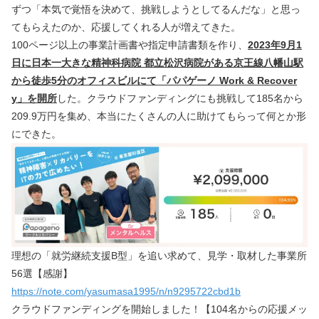
ずつ「本気で覚悟を決めて、挑戦しようとしてるんだな」と思っ
てもらえたのか、応援してくれる人が増えてきた。
100ページ以上の事業計画書や指定申請書類を作り、
2023年9月1
日に日本一大きな精神科病院 都立松沢病院がある京王線八幡山駅
から徒歩5分のオフィスビルにて「パパゲーノ Work & Recover
y」を開所
した。クラウドファンディングにも挑戦して185名から
209.9万円を集め、本当にたくさんの人に助けてもらって何とか形
にできた。
理想の「就労継続支援B型」を追い求めて、見学・取材した事業所
56選【感謝】
https://note.com/yasumasa1995/n/n9295722cbd1b
クラウドファンディングを開始しました！【104名からの応援メッ