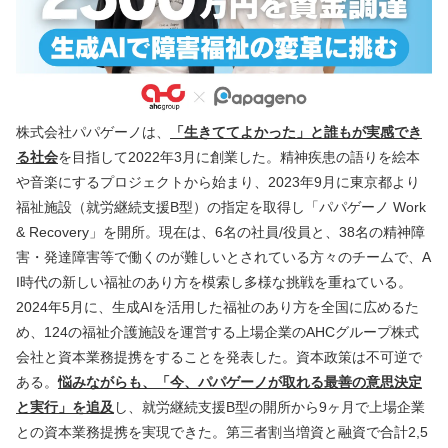
株式会社パパゲーノは、
「生きててよかった」と誰もが実感でき
る社会
を目指して2022年3月に創業した。精神疾患の語りを絵本
や音楽にするプロジェクトから始まり、2023年9月に東京都より
福祉施設（就労継続支援B型）の指定を取得し「パパゲーノ Work 
& Recovery」を開所。現在は、6名の社員/役員と、38名の精神障
害・発達障害等で働くのが難しいとされている方々のチームで、A
I時代の新しい福祉のあり方を模索し多様な挑戦を重ねている。
2024年5月に、生成AIを活用した福祉のあり方を全国に広めるた
め、124の福祉介護施設を運営する上場企業のAHCグループ株式
会社と資本業務提携をすることを発表した。資本政策は不可逆で
ある。
悩みながらも、「今、パパゲーノが取れる最善の意思決定
と実行」を追及
し、就労継続支援B型の開所から9ヶ月で上場企業
との資本業務提携を実現できた。第三者割当増資と融資で合計2,5