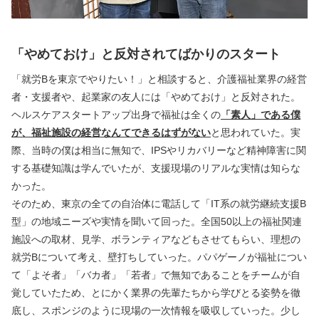
「やめておけ」と反対されてばかりのスタート
「就労Bを東京でやりたい！」と相談すると、介護福祉業界の経営
者・支援者や、起業家の友人には「やめておけ」と反対された。
ヘルスケアスタートアップ出身で福祉は全くの
「素人」である僕
が、福祉施設の経営なんてできるはずがない
と思われていた。実
際、当時の僕は相当に無知で、IPSやリカバリーなど精神障害に関
する基礎知識は学んでいたが、支援現場のリアルな実情は知らな
かった。
そのため、東京の全ての自治体に電話して「IT系の就労継続支援B
型」の地域ニーズや実情を聞いて回った。全国50以上の福祉関連
施設への取材、見学、ボランティアなどもさせてもらい、理想の
就労Bについて考え、壁打ちしていった。パパゲーノが福祉につい
て「よそ者」「バカ者」「若者」で無知であることをチームが自
覚していたため、とにかく業界の先輩たちから学びとる姿勢を徹
底し、スポンジのように現場の一次情報を吸収していった。少し