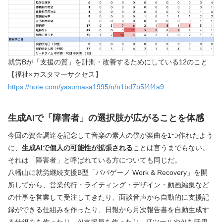
就労Bが「支援の質」を計測・改善するためにしている12のこと
【福祉×カスタマーサクセス】
https://note.com/yasumasa1995/n/n1bd7b5f4f4a9
生成AIで「障害者」の選択肢が広がることを体感
今回の資金調達を記念して音楽の素人の僕が楽曲を1つ作れたよう
に、
生成AIで個人の可能性が拡張される
ことは言うまでもない。
それは「障害者」と呼ばれている方についても同じだ。
八幡山に就労継続支援B型「パパゲーノ Work & Recovery」を開
所してから、営業代行・ライティング・デザイン・動画編集など
の仕事を営業して受注してきたり、面談音声から自動的に支援記
録ができる仕組みを作ったり、日報から月次報告書を自動生成す