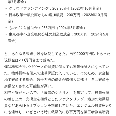
年7月着金）
クラウドファンディング：209.9万円（2023年10月着金）
日本政策金融公庫からの追加融資：200万円（2023年10月着
金）
ものづくり補助金：266万円（2024年5月着金）
東京都中小企業振興公社の創業助成金：300万円（2024年5月
着金）
と、あらゆる調達手段を駆使してきた。当初2000万円以上あった
現預金は200万円台まで落ちた。
僕は株式会社パパゲーノの融資に個人でも連帯保証人になってい
た。物件賃料も個人で連帯保証に入っている。そのため、資金枯
渇で破産する場合、数千万円の借金が僕個人に残り、自己破産を
余儀なくされる可能性が高い。
相当不安だったので、「最悪のシナリオ」を想定して、役員報酬
の差し止め、売掛金を担保としたファクタリング、追加の短期融
資などあらゆるオプションを準備していた。エンジェル投資家5名
にも連絡し、いざという時に救済的に数百万円を第三者割当増資