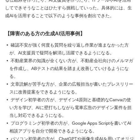
る仕組みを作ったり、AI支援員を作ったり、ITツールやAIを活用
してできそうなことはひたすら挑戦していった。具体的には、生
成AIを活用することで以下のような事例を創出できた。
【障害のある方の生成AI活用事例】
確認不安が強く何度も質問を繰り返し作業が進まなかった方
が、AI支援員で疑問を解消し活躍できるようになる。
不動産業界の知識が全くない方が、不動産会社向けのメルマガ
を作成し、ABテストの結果を踏まえ改善していけるようにな
る。
文章読解が苦手な方が、企業の広報担当が書いたプレスリリー
スに改善提案をできるようになる。
デザイン初学者の方が、デザイン4原則と基礎的なCanvaの使
い方を学び、AIに壁打ちしながら電車広告のデザイン案件を担
当し対応できるようになる。
プログラミング初学者の方が、Google Apps Scriptを書いてAI
相談アプリを自分で開発できるようになる。
パソコン初学者の方が、ChatGPTや画像生成AIを用いてオリジ