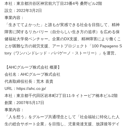
本社：東京都渋谷区神宮前六丁目23番4号 桑野ビル2階　
設立：2022年3月2日
事業内容：
「生きててよかった」と誰もが実感できる社会を目指して、精神
障害に関するリカバリー（自分らしい生き方の追求）を広める保
健福祉大学発ベンチャー。企業のDX支援、精神障害により働くこ
とが困難な方の就労支援、アートプロジェクト「100 Papageno S
tory（ワンハンドレッド・パパゲーノ・ストーリー）」を運営。
【AHCグループ株式会社 概要】
会社名：AHCグループ株式会社
代表取締役社長：荒木 喜貴
URL：https://ahc.co.jp/
本社：東京都千代田区岩本町2丁目11‐9 イトーピア橋本ビル2階
創業：2007年5月17日
事業内容：
「人を想う」をグループ共通理念として「社会福祉に特化した人
生の総合サポート企業」を目指し、児童発達支援、放課後等デイ