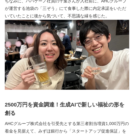
ちなみに、パパゲーノ社員の千葉さんが入社前に、AHCグループ
が運営する池袋の「三ぞう」にて食事した際に内定承諾をいただ
いていたことに後から気づいて、不思議な縁を感じた。
2500万円を資金調達！生成AIで新しい福祉の形を
創る
AHCグループ株式会社を引受先とする第三者割当増資1,000万円の
着金を見据えて、みずほ銀行から「スタートアップ促進保証」を