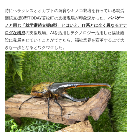
特にヘラクレスオオカブトの飼育やキノコ栽培を行っている就労
継続支援B型TODAY若松町の支援現場が印象深かった。
パパゲー
ノと同じ「就労継続支援B型」とはいえ、IT系とは全く異なるアナ
ログな構成
の支援現場。AIを活用しテクノロジー活用した福祉施
設に発展させていくことができたら、福祉業界を変革する上で大
きな一歩となるとワクワクした。