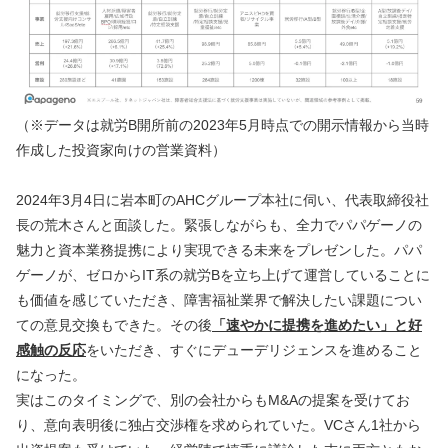
（※データは就労B開所前の2023年5月時点での開示情報から当時
作成した投資家向けの営業資料）
2024年3月4日に岩本町のAHCグループ本社に伺い、代表取締役社
長の荒木さんと面談した。緊張しながらも、全力でパパゲーノの
魅力と資本業務提携により実現できる未来をプレゼンした。パパ
ゲーノが、ゼロからIT系の就労Bを立ち上げて運営していることに
も価値を感じていただき、障害福祉業界で解決したい課題につい
ての意見交換もできた。その後
「速やかに提携を進めたい」と好
感触の反応
をいただき、すぐにデューデリジェンスを進めること
になった。
実はこのタイミングで、別の会社からもM&Aの提案を受けてお
り、意向表明後に独占交渉権を求められていた。VCさん1社から